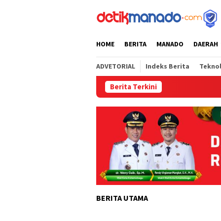
Loncat
tutup
ke
konten
HOME
BERITA
MANADO
DAERAH
ADVETORIAL
Indeks Berita
Tekno
Berita Terkini
Semarak H
BERITA UTAMA