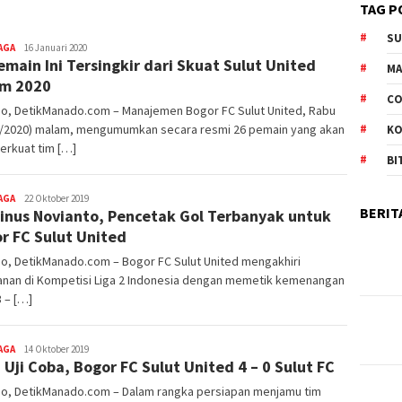
TAG P
S
AGA
Redaktur
16 Januari 2020
emain Ini Tersingkir dari Skuat Sulut United
DetikManado
M
m 2020
CO
o, DetikManado.com – Manajemen Bogor FC Sulut United, Rabu
1/2020) malam, mengumumkan secara resmi 26 pemain yang akan
K
rkuat tim […]
BI
AGA
Redaktur
22 Oktober 2019
BERIT
inus Novianto, Pencetak Gol Terbanyak untuk
DetikManado
r FC Sulut United
o, DetikManado.com – Bogor FC Sulut United mengakhiri
lanan di Kompetisi Liga 2 Indonesia dengan memetik kemenangan
3 – […]
AGA
Redaktur
14 Oktober 2019
 Uji Coba, Bogor FC Sulut United 4 – 0 Sulut FC
DetikManado
o, DetikManado.com – Dalam rangka persiapan menjamu tim