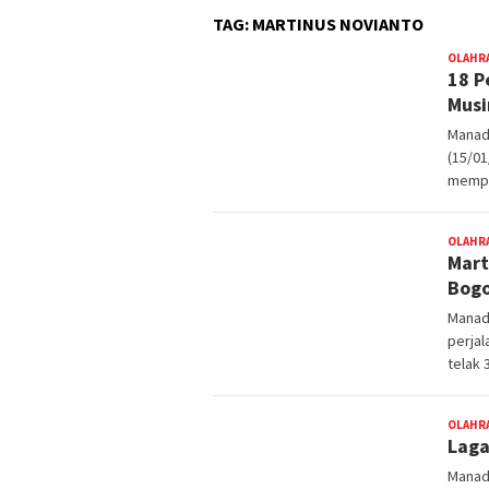
TAG:
MARTINUS NOVIANTO
OLAHR
18 P
Musi
Manad
(15/0
mempe
OLAHR
Mart
Bogo
Manad
perja
telak 
OLAHR
Laga
Manad