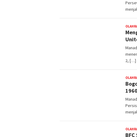
Persew
menjal
OLAHR
Meng
Unit
Manad
menent
2, […]
OLAHR
Bogo
196
Manad
Persis
menja
OLAHR
BFC 