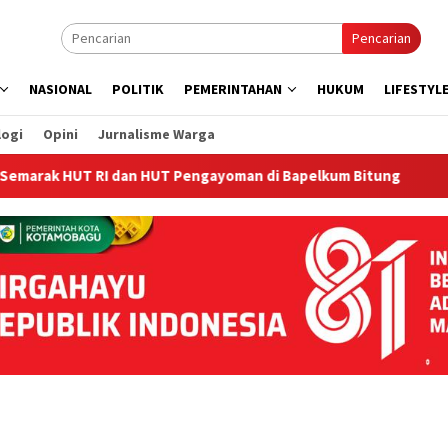
Pencarian
NASIONAL
POLITIK
PEMERINTAHAN
HUKUM
LIFESTYL
logi
Opini
Jurnalisme Warga
UT RI dan HUT Pengayoman di Bapelkum Bitung
‎Bapelku