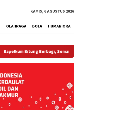
tutup
KAMIS, 6 AGUSTUS 2026
E
OLAHRAGA
BOLA
HUMANIORA
m Bitung Berbagi, Semarak HUT ke-81 RI dan Hari Pengayoman ke