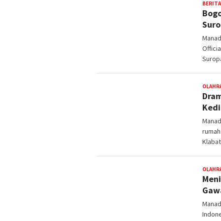
BERITA
Bogo
Suro
Manad
Offici
Suropa
OLAHR
Dram
Kedi
Manado
rumah 
Klabat
OLAHR
Meni
Gawa
Manado
Indon