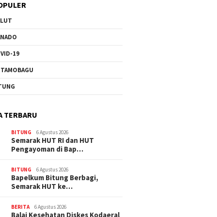
OPULER
ULUT
ANADO
VID-19
OTAMOBAGU
TUNG
A TERBARU
BITUNG
6 Agustus 2026
Semarak HUT RI dan HUT
Pengayoman di Bap…
BITUNG
6 Agustus 2026
‎Bapelkum Bitung Berbagi,
Semarak HUT ke…
BERITA
6 Agustus 2026
Balai Kesehatan Diskes Kodaeral