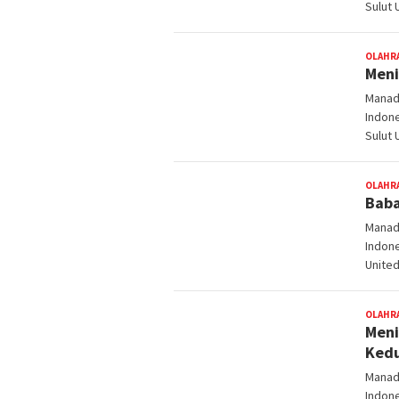
Sulut 
OLAHR
Meni
Manado
Indon
Sulut 
OLAHR
Baba
Manado
Indon
Unite
OLAHR
Meni
Kedu
Manado
Indon