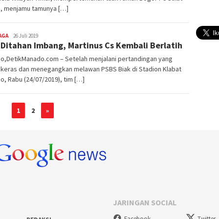
d, menjamu tamunya […]
AGA
Redaktur
26 Juli 2019
 Ditahan Imbang, Martinus Cs Kembali Berlatih
DetikManado
o,DetikManado.com – Setelah menjalani pertandingan yang
 keras dan menegangkan melawan PSBS Biak di Stadion Klabat
, Rabu (24/07/2019), tim […]
1
2
»
JARINGAN SOCIAL
Facebook
Twitter