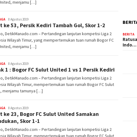
United, menjamu […]
AGA
admin
8 Agustus 2019
BERIT
t ke 53, Persik Kediri Tambah Gol, Skor 1-2
, DetikManado.com – Pertandingan lanjutan kompetisi Liga 2
BERITA
Ratusa
esia Wilayah Timur, yang mempertemukan tuan rumah Bogor FC
Indo…
United, menjamu […]
AGA
Redaktur
8 Agustus 2019
k 1 : Bogor FC Sulut United 1 vs 1 Persik Kediri
DetikManado
, DetikManado.com – Pertandingan lanjutan kompetisi Liga 2
esia Wilayah Timur, mempertemukan tuan rumah Bogor FC Sulut
d, menjamu tamunya […]
AGA
admin
8 Agustus 2019
t ke 23, Bogor FC Sulut United Samakan
dukan, Skor 1-1
, DetikManado.com – Pertandingan lanjutan kompetisi Liga 2
esia Wilayah Timur, mempertemukan tuan rumah Bogor FC Sulut