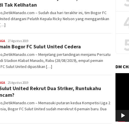
i Tak Kelihatan
,DetikManado.com – Sudah dua hari terakhir ini, tim Bogor FC
United ditangani Pelatih Kepala Ricky Nelson yang menggantikan
[…]
AGA
Redaktur
27 Agustus 2019
main Bogor FC Sulut United Cedera
DetikManado
o,DetikManado.com – Menjelang pertandingan menjamu Persatu
di Stadion Klabat Manado, Rabu (28/08/2019), empat pemain
DM C
FC Sulut United dipastikan […]
Pemuta
Video
AGA
Redaktur
25 Agustus 2019
Sulut United Rekrut Dua Striker, Runtukahu
DetikManado
ancam?
o,DetikManado.com – Memasuki putaran kedua Kompetisi Liga 2
sia, Bogor FC Sulut United sudah merekrut 6 pemain baru. Dua