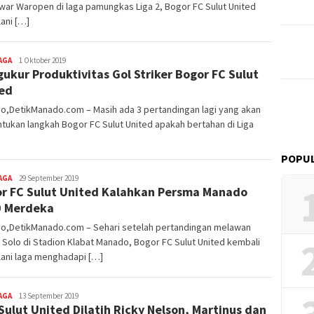
ar Waropen di laga pamungkas Liga 2, Bogor FC Sulut United
ani […]
AGA
Redaktur
1 Oktober 2019
ukur Produktivitas Gol Striker Bogor FC Sulut
DetikManado
ed
o,DetikManado.com – Masih ada 3 pertandingan lagi yang akan
ukan langkah Bogor FC Sulut United apakah bertahan di Liga
POPUL
AGA
Redaktur
29 September 2019
r FC Sulut United Kalahkan Persma Manado
DetikManado
0 Merdeka
o,DetikManado.com – Sehari setelah pertandingan melawan
 Solo di Stadion Klabat Manado, Bogor FC Sulut United kembali
lani laga menghadapi […]
AGA
Redaktur
13 September 2019
Sulut United Dilatih Ricky Nelson, Martinus dan
DetikManado