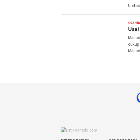
Unite
OLAHR
Usai
Manad
cukup
Manado