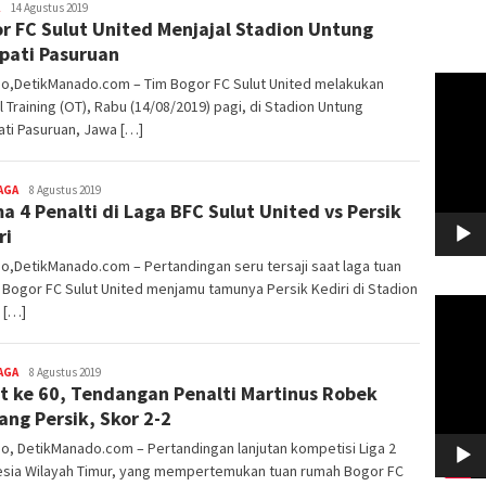
Redaktur
14 Agustus 2019
r FC Sulut United Menjajal Stadion Untung
DetikManado
pati Pasuruan
Pemuta
o,DetikManado.com – Tim Bogor FC Sulut United melakukan
Video
al Training (OT), Rabu (14/08/2019) pagi, di Stadion Untung
ti Pasuruan, Jawa […]
AGA
Redaktur
8 Agustus 2019
a 4 Penalti di Laga BFC Sulut United vs Persik
DetikManado
ri
,DetikManado.com – Pertandingan seru tersaji saat laga tuan
Bogor FC Sulut United menjamu tamunya Persik Kediri di Stadion
Pemuta
 […]
Video
AGA
Redaktur
8 Agustus 2019
t ke 60, Tendangan Penalti Martinus Robek
DetikManado
ng Persik, Skor 2-2
, DetikManado.com – Pertandingan lanjutan kompetisi Liga 2
esia Wilayah Timur, yang mempertemukan tuan rumah Bogor FC