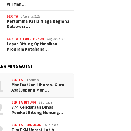
VIII Man…
BERITA
6 Agustus 2026
Pertamina Patra Niaga Regional
Sulawesi …
BERITA
,
BITUNG
,
HUKUM
6 Agustus 2026
Lapas Bitung Optimalkan
Program Ketahana…
ER MINGGU INI
1
BERITA
117 dibaca
Manfaatkan Liburan, Guru
Asal Jepang Men…
2
BERITA
,
BITUNG
88 dibaca
774 Kendaraan Dinas
Pemkot Bitung Menung…
BERITA
,
TEKNOLOGI
66 dibaca
Tim FKM Unsrat Latih