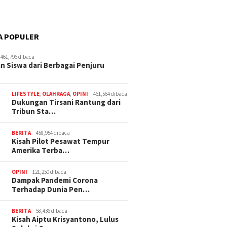
A POPULER
461,796 dibaca
n Siswa dari Berbagai Penjuru
LIFESTYLE
,
OLAHRAGA
,
OPINI
461,564 dibaca
Dukungan Tirsani Rantung dari
Tribun Sta…
BERITA
458,954 dibaca
Kisah Pilot Pesawat Tempur
Amerika Terba…
OPINI
121,250 dibaca
Dampak Pandemi Corona
Terhadap Dunia Pen…
BERITA
58,436 dibaca
Kisah Aiptu Krisyantono, Lulus