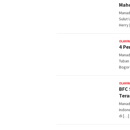
Mahd
Manado
Sulut 
Herry 
OLAHR
4 Pe
Manad
Tuban 
Bogor 
OLAHR
BFC 
Ter
Manad
Indone
di […]