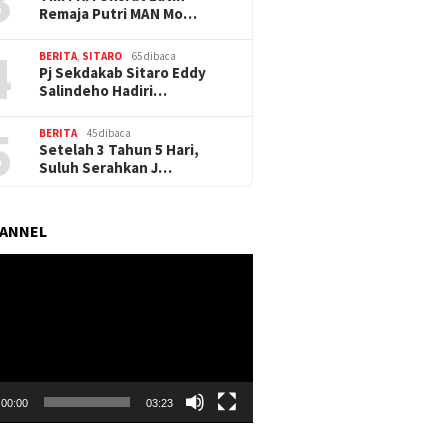
3
Remaja Putri MAN Mo…
4
BERITA
,
SITARO
65 dibaca
Pj Sekdakab Sitaro Eddy
Salindeho Hadiri…
5
BERITA
45 dibaca
Setelah 3 Tahun 5 Hari,
Suluh Serahkan J…
HANNEL
r
00:00
03:23