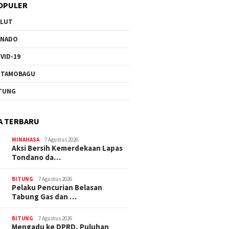
OPULER
ULUT
ANADO
VID-19
OTAMOBAGU
TUNG
A TERBARU
MINAHASA
7 Agustus 2026
Aksi Bersih Kemerdekaan Lapas
Tondano da…
BITUNG
7 Agustus 2026
Pelaku Pencurian Belasan
Tabung Gas dan …
BITUNG
7 Agustus 2026
Mengadu ke DPRD, Puluhan