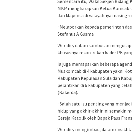
Sementara itu, Wakil Sekjen Bidang 
MKP mengharapkan Ketua Komcab ter
dan Mapenta di wilayahnya masing-m
“Melaporkan kepada pemerintah dae
Stefanus A Gusma.
Weridity dalam sambutan mengucapka
khususnya rekan-rekan kader PK ya
Ia juga memaparkan beberapa agend
Muskomcab di 4 kabupaten yakni Kot
Kabupaten Kepulauan Sula dan Kabup
pelantikan di 6 kabupaten yang tel
(Rakerda).
“Salah satu isu penting yang menjad
hidup yang akhir-akhir ini semakin 
Gereja Katolik oleh Bapak Paus Fransi
Weridity mengimbau, dalam ensiklik