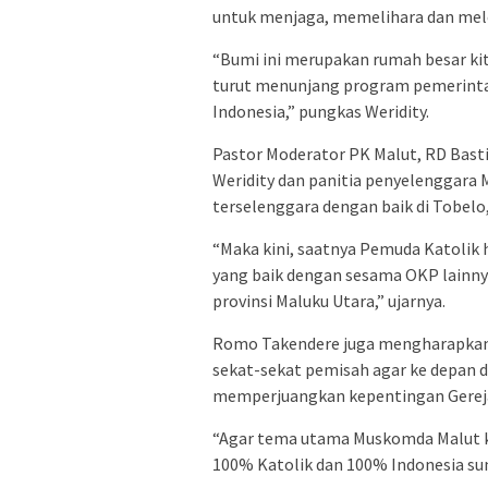
untuk menjaga, memelihara dan meles
“Bumi ini merupakan rumah besar kita
turut menunjang program pemerinta
Indonesia,” pungkas Weridity.
Pastor Moderator PK Malut, RD Basti
Weridity dan panitia penyelenggar
terselenggara dengan baik di Tobelo,
“Maka kini, saatnya Pemuda Katolik
yang baik dengan sesama OKP lainny
provinsi Maluku Utara,” ujarnya.
Romo Takendere juga mengharapkan
sekat-sekat pemisah agar ke depan 
memperjuangkan kepentingan Gereja 
“Agar tema utama Muskomda Malut ka
100% Katolik dan 100% Indonesia su