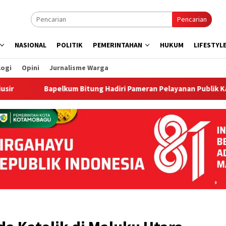
Pencarian
NASIONAL
POLITIK
PEMERINTAHAN
HUKUM
LIFESTYL
logi
Opini
Jurnalisme Warga
‎Bapelkum Bitung Hadiri Pameran Pelayanan Publik Kanwil Keme