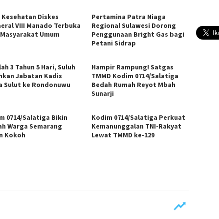
i Kesehatan Diskes
Pertamina Patra Niaga
eral VIII Manado Terbuka
Regional Sulawesi Dorong
 Masyarakat Umum
Penggunaan Bright Gas bagi
Petani Sidrap
ah 3 Tahun 5 Hari, Suluh
Hampir Rampung! Satgas
hkan Jabatan Kadis
TMMD Kodim 0714/Salatiga
a Sulut ke Rondonuwu
Bedah Rumah Reyot Mbah
Sunarji
m 0714/Salatiga Bikin
Kodim 0714/Salatiga Perkuat
h Warga Semarang
Kemanunggalan TNI-Rakyat
n Kokoh
Lewat TMMD ke-129