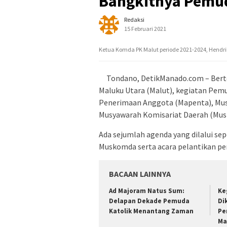
Bangkitnya Pemud
Redaksi
15 Februari 2021
Ketua Komda PK Malut periode 2021-2024, Hendrik 
Tondano, DetikManado.com – Berte
Maluku Utara (Malut), kegiatan Pem
Penerimaan Anggota (Mapenta), Mu
Musyawarah Komisariat Daerah (Musk
Ada sejumlah agenda yang dilalui s
Muskomda serta acara pelantikan pe
BACAAN LAINNYA
Ad Majoram Natus Sum:
Ke
Delapan Dekade Pemuda
Di
Katolik Menantang Zaman
Pe
Ma