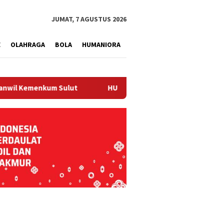
tutup
JUMAT, 7 AGUSTUS 2026
E
OLAHRAGA
BOLA
HUMANIORA
nkum Sulut
HUT Pengayoman, Kanwil Kemenkum Sulut Ge