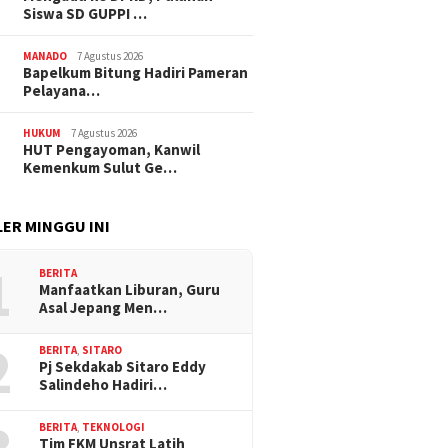
Siswa SD GUPPI …
MANADO
7 Agustus 2026
‎Bapelkum Bitung Hadiri Pameran
Pelayana…
HUKUM
7 Agustus 2026
HUT Pengayoman, Kanwil
Kemenkum Sulut Ge…
ER MINGGU INI
1
BERITA
Manfaatkan Liburan, Guru
Asal Jepang Men…
2
BERITA
,
SITARO
Pj Sekdakab Sitaro Eddy
Salindeho Hadiri…
BERITA
,
TEKNOLOGI
Tim FKM Unsrat Latih