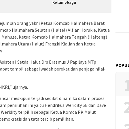
Kotamobagu
sejumlah orang yakni Ketua Komcab Halmahera Barat
omcab Halmahera Selatan (Halsel) Alfian Horukie, Ketua
s Mahuze, Ketua Komcab Halmahera Tengah (Halteng)
mahera Utara (Halut) Frangki Kialian dan Ketua
y.
Asisten I Setda Halut Drs Erasmus J Papilaya MTp
POPUL
at tampil sebagai wadah perekat dan penjaga nilai-
KRI,” ujarnya.
ncar meskipun terjadi sedikit dinamika dalam proses
am pemilihan ini yaitu Hendrikus Weridity SE dan Dave
, Weridity terpilih sebagai Ketua Komda PK Malut
demokratis dan tata tertib pemilihan.