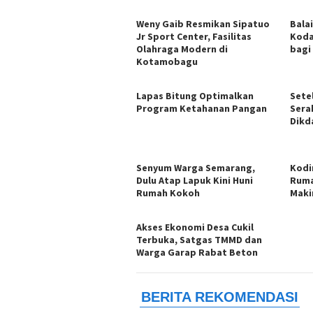
Weny Gaib Resmikan Sipatuo
Bala
Jr Sport Center, Fasilitas
Koda
Olahraga Modern di
bagi
Kotamobagu
Lapas Bitung Optimalkan
Setel
Program Ketahanan Pangan
Sera
Dikd
Senyum Warga Semarang,
Kodi
Dulu Atap Lapuk Kini Huni
Ruma
Rumah Kokoh
Maki
Akses Ekonomi Desa Cukil
Terbuka, Satgas TMMD dan
Warga Garap Rabat Beton