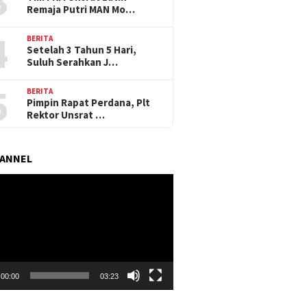
3
Remaja Putri MAN Mo…
4
BERITA
Setelah 3 Tahun 5 Hari,
Suluh Serahkan J…
5
BERITA
Pimpin Rapat Perdana, Plt
Rektor Unsrat …
HANNEL
r
00:00
03:23