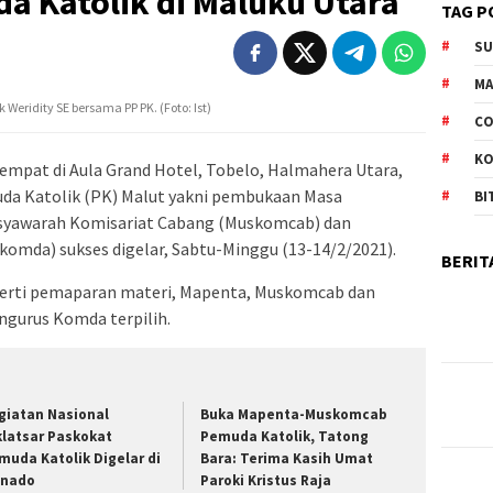
a Katolik di Maluku Utara
TAG P
S
M
Weridity SE bersama PP PK. (Foto: Ist)
CO
K
mpat di Aula Grand Hotel, Tobelo, Halmahera Utara,
uda Katolik (PK) Malut yakni pembukaan Masa
BI
syawarah Komisariat Cabang (Muskomcab) dan
omda) sukses digelar, Sabtu-Minggu (13-14/2/2021).
BERIT
eperti pemaparan materi, Mapenta, Muskomcab dan
ngurus Komda terpilih.
giatan Nasional
Buka Mapenta-Muskomcab
klatsar Paskokat
Pemuda Katolik, Tatong
muda Katolik Digelar di
Bara: Terima Kasih Umat
nado
Paroki Kristus Raja