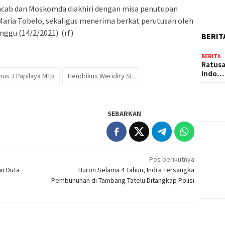
cab dan Moskomda diakhiri dengan misa penutupan
Maria Tobelo, sekaligus menerima berkat perutusan oleh
nggu (14/2/2021). (rf)
BERIT
BERITA
Ratusa
Indo…
mus J Papilaya MTp
Hendrikus Weridity SE
SEBARKAN
Pos berikutnya
an Duta
Buron Selama 4 Tahun, Indra Tersangka
Pembunuhan di Tambang Tatelu Ditangkap Polisi