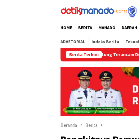
Loncat
tutup
ke
konten
HOME
BERITA
MANADO
DAERAH
ADVETORIAL
Indeks Berita
Tekno
DPRD, Puluhan Siswa SD GUPPI 1 Bitung Terancam Diusir
Berita Terkini
Beranda
Berita