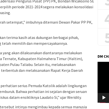
Kaderisasi Pengurus Pusat (PP) PK, Bondan Wicaksono SE
pilih periode 2021-2024 segera melakukan konsolidasi
asing.
rah setempat,” imbuhnya ditemani Dewan Pakar PP PK,
n terima kasih atas dukungan berbagai pihak,
ng telah memilih dan mempercayakannya.
a yang akan dilaksanakan diantaranya melakukan
DM C
a Ternate, Kabupaten Halmahera Timur (Haltim),
Pemuta
aten Pulau Taliabu. Selain itu, melaksanakan
Video
ah terbentuk dan melaksanakan Rapat Kerja Daerah
i perhatian serius Pemuda Katolik adalah lingkungan
memburuk. Bahwa perhatian ini sejalan dengan seruan
skus dalam ensikliknya Laudato Si,” ujar Weridity.
 tersebut intinya mengimbau kepada semua manusia