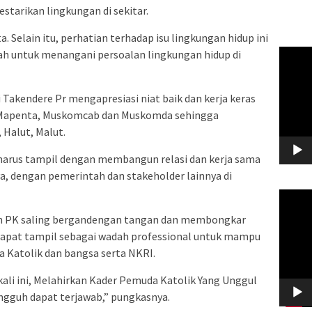
tarikan lingkungan di sekitar.
. Selain itu, perhatian terhadap isu lingkungan hidup ini
Pemuta
h untuk menangani persoalan lingkungan hidup di
Video
 Takendere Pr mengapresiasi niat baik dan kerja keras
a Mapenta, Muskomcab dan Muskomda sehingga
 Halut, Malut.
 harus tampil dengan membangun relasi dan kerja sama
a, dengan pemerintah dan stakeholder lainnya di
Pemuta
Video
 PK saling bergandengan tangan dan membongkar
dapat tampil sebagai wadah professional untuk mampu
Katolik dan bangsa serta NKRI.
li ini, Melahirkan Kader Pemuda Katolik Yang Unggul
ngguh dapat terjawab,” pungkasnya.