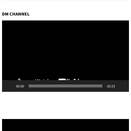
DM CHANNEL
Pemutar
Video
00:00
03:23
Pemutar
Video