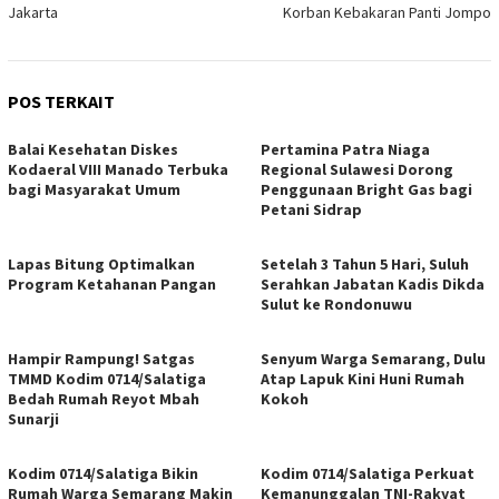
Jakarta
Korban Kebakaran Panti Jompo
POS TERKAIT
Balai Kesehatan Diskes
Pertamina Patra Niaga
Kodaeral VIII Manado Terbuka
Regional Sulawesi Dorong
bagi Masyarakat Umum
Penggunaan Bright Gas bagi
Petani Sidrap
Lapas Bitung Optimalkan
Setelah 3 Tahun 5 Hari, Suluh
Program Ketahanan Pangan
Serahkan Jabatan Kadis Dikda
Sulut ke Rondonuwu
Hampir Rampung! Satgas
Senyum Warga Semarang, Dulu
TMMD Kodim 0714/Salatiga
Atap Lapuk Kini Huni Rumah
Bedah Rumah Reyot Mbah
Kokoh
Sunarji
Kodim 0714/Salatiga Bikin
Kodim 0714/Salatiga Perkuat
Rumah Warga Semarang Makin
Kemanunggalan TNI-Rakyat