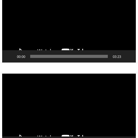
00:00
03:23
Pemutar
Video