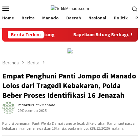
Loncat
Menu
ke
Mobile
konten
Home
Berita
Manado
Daerah
Nasional
Politik
P
i Bapelkum Bitung
Berita Terkini
‎Bapelkum Bitung Berbagi, Semarak H
Beranda
Berita
Empat Penghuni Panti Jompo di Manado
Lolos dari Tragedi Kebakaran, Polda
Beber Proses Identifikasi 16 Jenazah
Redaktur DetikManado
29 Desember 2025
Kondisi bangunan Panti Werda Damai yang terletak di Kelurahan Ranomuut pasca
kebakaran yang menewaskan 16 lansia, pada minggu (28/12/2025) malam.