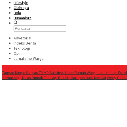
Lifestyle
Olahraga
Bola
Humaniora
Advetorial
Indeks Berita
Teknologi
Opini
Jurnalisme Warga
Berita Terkini
Tangan Dingin Satgas TMMD Salatiga, Ubah Rumah Warga Jadi Hunian Estet
Semarang, Teras Rumah Tak Lagi Becek, Harapan Baru Dimulai
Weny Gaib 