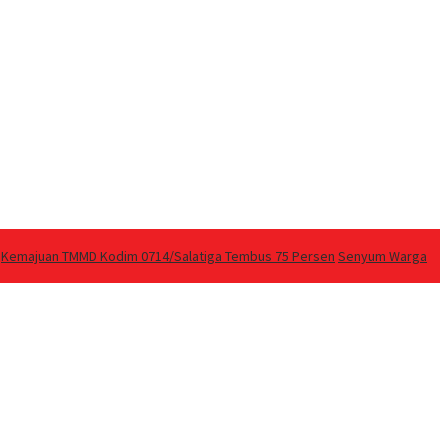
Kemajuan TMMD Kodim 0714/Salatiga Tembus 75 Persen
Senyum Warga