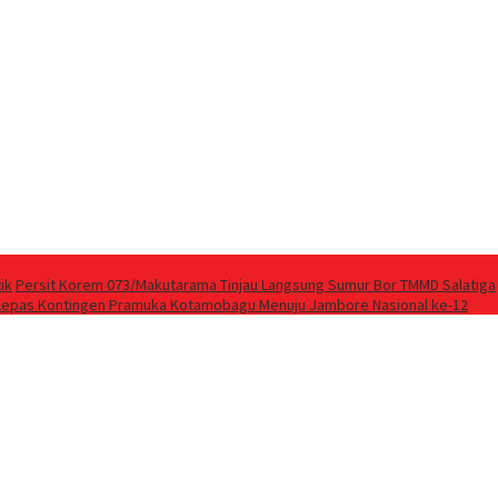
ik
Persit Korem 073/Makutarama Tinjau Langsung Sumur Bor TMMD Salatiga
Lepas Kontingen Pramuka Kotamobagu Menuju Jambore Nasional ke-12