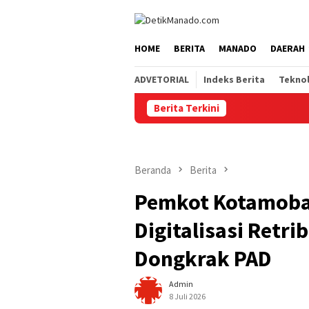
Loncat
tutup
ke
konten
HOME
BERITA
MANADO
DAERAH
ADVETORIAL
Indeks Berita
Tekno
Berita Terkini
Beranda
Berita
Pemkot Kotamoba
Digitalisasi Retri
Dongkrak PAD
Admin
8 Juli 2026