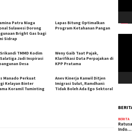
amina Patra Niaga
Lapas Bitung Optimalkan
onal Sulawesi Dorong
Program Ketahanan Pangan
gunaan Bright Gas bagi
Pemuta
ni Sidrap
Video
 Srikandi TMMD Kodim
Weny Gaib Taat Pajak,
Salatiga Jadi Inspirasi
Klarifikasi Data Perpajakan di
angunan Desa
KPP Pratama
s Manado Perkuat
Anev Kinerja Kanwil Ditjen
rgi Kelayan Binter
Imigrasi Sulut, Ramdhani:
ama Koramil Tuminting
Tidak Boleh Ada Ego Sektoral
BERIT
BERITA
Ratusa
Indo…