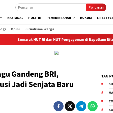
Pencarian
NASIONAL
POLITIK
PEMERINTAHAN
HUKUM
LIFESTYL
logi
Opini
Jurnalisme Warga
Semarak HUT RI dan HUT Pengayoman di Bapelkum Bitung
gu Gandeng BRI,
TAG P
busi Jadi Senjata Baru
S
M
CO
K