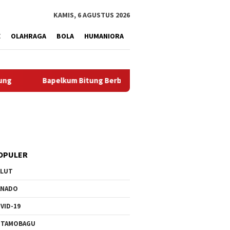
tutup
KAMIS, 6 AGUSTUS 2026
E
OLAHRAGA
BOLA
HUMANIORA
‎Bapelkum Bitung Berbagi, Semarak HUT ke-81 RI dan Hari Pen
OPULER
ULUT
ANADO
VID-19
OTAMOBAGU