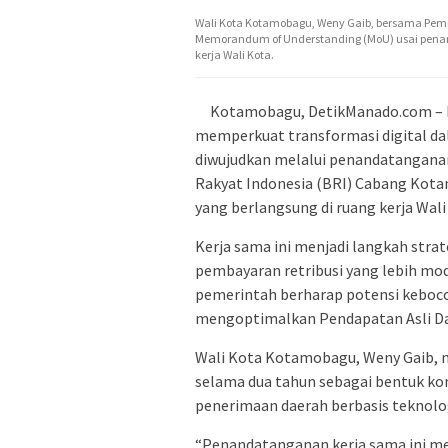
Wali Kota Kotamobagu, Weny Gaib, bersama Pem
Memorandum of Understanding (MoU) usai penand
kerja Wali Kota.
Kotamobagu, DetikManado.com – 
memperkuat transformasi digital da
diwujudkan melalui penandatangan
Rakyat Indonesia (BRI) Cabang Kotam
yang berlangsung di ruang kerja Wal
Kerja sama ini menjadi langkah st
pembayaran retribusi yang lebih mode
pemerintah berharap potensi keboco
mengoptimalkan Pendapatan Asli Da
Wali Kota Kotamobagu, Weny Gaib, 
selama dua tahun sebagai bentuk k
penerimaan daerah berbasis teknolo
“Penandatanganan kerja sama ini m