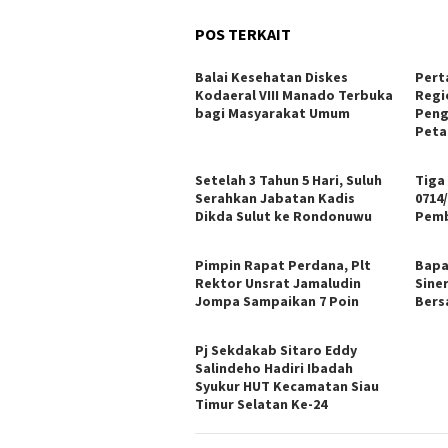
POS TERKAIT
Balai Kesehatan Diskes
Pert
Kodaeral VIII Manado Terbuka
Regi
bagi Masyarakat Umum
Peng
Peta
Setelah 3 Tahun 5 Hari, Suluh
Tiga
Serahkan Jabatan Kadis
0714/
Dikda Sulut ke Rondonuwu
Pemb
Pimpin Rapat Perdana, Plt
Bapa
Rektor Unsrat Jamaludin
Sine
Jompa Sampaikan 7 Poin
Bers
Pj Sekdakab Sitaro Eddy
Salindeho Hadiri Ibadah
Syukur HUT Kecamatan Siau
Timur Selatan Ke-24