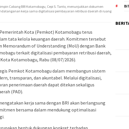
BI
impin Cabang BRI Kotamobagu, Cepi S. Tanto, menunjukkan dokumen
atanganan kerja sama digitalisasi pembayaran retribusi daerah di ruang
BERIT
Pemerintah Kota (Pemkot) Kotamobagu terus
lam tata kelola keuangan daerah. Komitmen tersebut
an Memorandum of Understanding (MoU) dengan Bank
obagu terkait digitalisasi pembayaran retribusi daerah,
i Kota Kotamobagu, Rabu (08/07/2026).
rategis Pemkot Kotamobagu dalam membangun sistem
rn, transparan, dan akuntabel. Melalui digitalisasi,
ran penerimaan daerah dapat ditekan sekaligus
erah (PAD).
mengatakan kerja sama dengan BRI akan berlangsung
omitmen bersama dalam mendukung optimalisasi
gi.
erupakan bentuk dukungan konkret terhadap