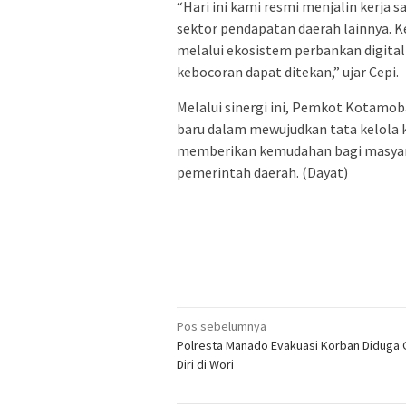
“Hari ini kami resmi menjalin kerja s
sektor pendapatan daerah lainnya. 
melalui ekosistem perbankan digita
kebocoran dapat ditekan,” ujar Cepi.
Melalui sinergi ini, Pemkot Kotamoba
baru dalam mewujudkan tata kelola k
memberikan kemudahan bagi masyar
pemerintah daerah. (Dayat)
Navigasi
Pos sebelumnya
Polresta Manado Evakuasi Korban Diduga
pos
Diri di Wori