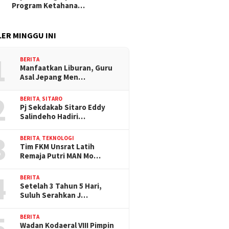
Program Ketahana…
ER MINGGU INI
1
BERITA
Manfaatkan Liburan, Guru
Asal Jepang Men…
2
BERITA
,
SITARO
Pj Sekdakab Sitaro Eddy
Salindeho Hadiri…
3
BERITA
,
TEKNOLOGI
Tim FKM Unsrat Latih
Remaja Putri MAN Mo…
4
BERITA
Setelah 3 Tahun 5 Hari,
Suluh Serahkan J…
5
BERITA
Wadan Kodaeral VIII Pimpin