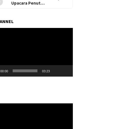
Upacara Penut…
HANNEL
r
00:00
03:23
r