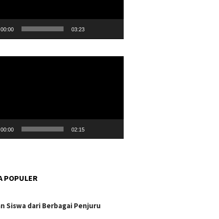
00:00
03:23
r
00:00
02:15
A POPULER
n Siswa dari Berbagai Penjuru