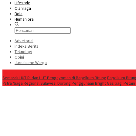
Lifestyle
Olahraga
Bola
Humaniora
Advetorial
Indeks Berita
Teknologi
Opini
Jurnalisme Warga
Berita Terkini
Semarak HUT RI dan HUT Pengayoman di Bapelkum Bitung
‎Bapelkum Bitun
Patra Niaga Regional Sulawesi Dorong Penggunaan Bright Gas bagi Petani