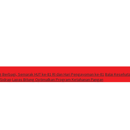
g Berbagi, Semarak HUT ke-81 RI dan Hari Pengayoman ke-81
Balai Kesehat
 Sidrap
Lapas Bitung Optimalkan Program Ketahanan Pangan