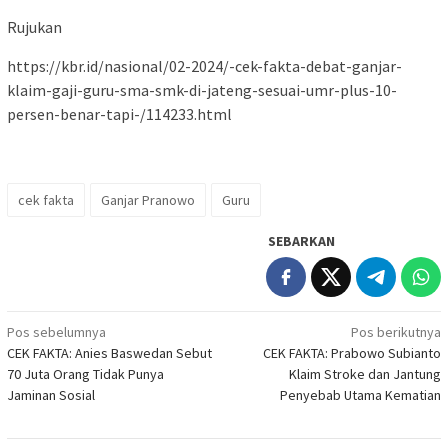
Rujukan
https://kbr.id/nasional/02-2024/-cek-fakta-debat-ganjar-
klaim-gaji-guru-sma-smk-di-jateng-sesuai-umr-plus-10-
persen-benar-tapi-/114233.html
cek fakta
Ganjar Pranowo
Guru
SEBARKAN
Navigasi
Pos sebelumnya
Pos berikutnya
CEK FAKTA: Anies Baswedan Sebut
CEK FAKTA: Prabowo Subianto
pos
70 Juta Orang Tidak Punya
Klaim Stroke dan Jantung
Jaminan Sosial
Penyebab Utama Kematian