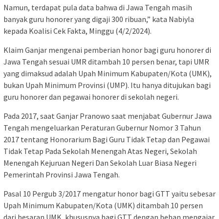
Namun, terdapat pula data bahwa di Jawa Tengah masih
banyak guru honorer yang digaji 300 ribuan,” kata Nabiyla
kepada Koalisi Cek Fakta, Minggu (4/2/2024).
Klaim Ganjar mengenai pemberian honor bagi guru honorer di
Jawa Tengah sesuai UMR ditambah 10 persen benar, tapi UMR
yang dimaksud adalah Upah Minimum Kabupaten/Kota (UMK),
bukan Upah Minimum Provinsi (UMP). Itu hanya ditujukan bagi
guru honorer dan pegawai honorer di sekolah negeri.
Pada 2017, saat Ganjar Pranowo saat menjabat Gubernur Jawa
Tengah mengeluarkan Peraturan Gubernur Nomor 3 Tahun
2017 tentang Honorarium Bagi Guru Tidak Tetap dan Pegawai
Tidak Tetap Pada Sekolah Menengah Atas Negeri, Sekolah
Menengah Kejuruan Negeri Dan Sekolah Luar Biasa Negeri
Pemerintah Provinsi Jawa Tengah.
Pasal 10 Pergub 3/2017 mengatur honor bagi GTT yaitu sebesar
Upah Minimum Kabupaten/Kota (UMK) ditambah 10 persen
dari besaran UMK, khususnya bagi GTT dengan beban mengajar