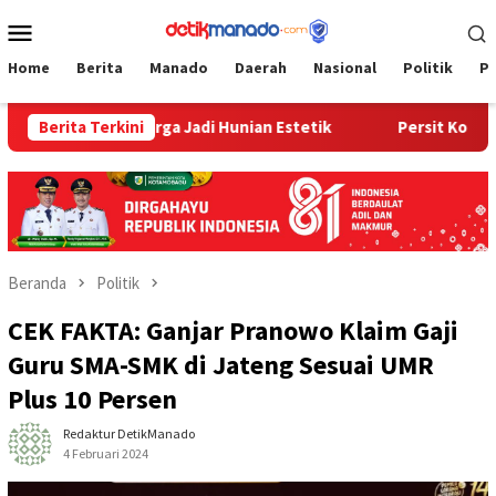
Loncat
Menu
ke
Mobile
konten
Home
Berita
Manado
Daerah
Nasional
Politik
P
ah Warga Jadi Hunian Estetik
Berita Terkini
Persit Korem 073/Makutar
Beranda
Politik
CEK FAKTA: Ganjar Pranowo Klaim Gaji
Guru SMA-SMK di Jateng Sesuai UMR
Plus 10 Persen
Redaktur DetikManado
4 Februari 2024