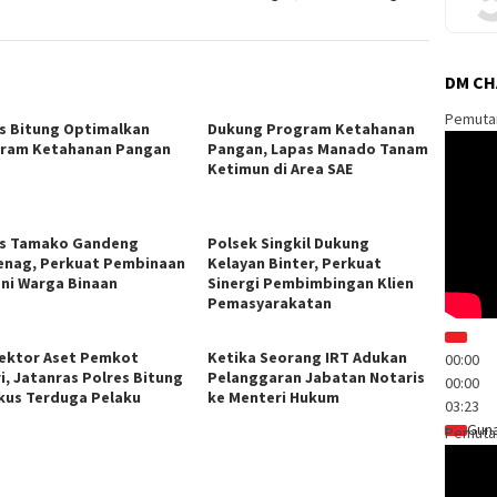
DM C
Pemuta
s Bitung Optimalkan
Dukung Program Ketahanan
ram Ketahanan Pangan
Pangan, Lapas Manado Tanam
Ketimun di Area SAE
s Tamako Gandeng
Polsek Singkil Dukung
nag, Perkuat Pembinaan
Kelayan Binter, Perkuat
ni Warga Binaan
Sinergi Pembimbingan Klien
Pemasyarakatan
ektor Aset Pemkot
Ketika Seorang IRT Adukan
00:00
ri, Jatanras Polres Bitung
Pelanggaran Jabatan Notaris
00:00
kus Terduga Pelaku
ke Menteri Hukum
03:23
Guna
Pemuta