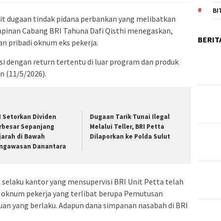
BI
it dugaan tindak pidana perbankan yang melibatkan
impinan Cabang BRI Tahuna Dafi Qisthi menegaskan,
BERIT
an pribadi oknum eks pekerja.
si dengan return tertentu di luar program dan produk
in (11/5/2026).
I Setorkan Dividen
Dugaan Tarik Tunai Ilegal
rbesar Sepanjang
Melalui Teller, BRI Petta
jarah di Bawah
Dilaporkan ke Polda Sulut
ngawasan Danantara
selaku kantor yang mensupervisi BRI Unit Petta telah
 oknum pekerja yang terlibat berupa Pemutusan
uan yang berlaku. Adapun dana simpanan nasabah di BRI