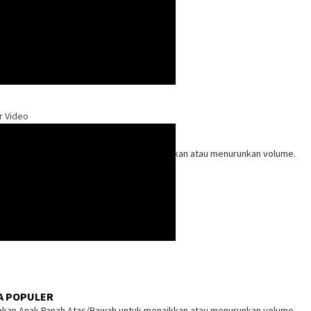
r Video
kan Anak Panah Atas/Bawah untuk menaikkan atau menurunkan volume.
A POPULER
kan Anak Panah Atas/Bawah untuk menaikkan atau menurunkan volume.