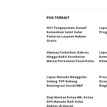
POS TERKAIT
HUT Pengayoman, Kanwil
Lapa
Kemenkum Sulut Gelar
Prog
Pameran Layanan Hukum
Gratis
Slipway Fasharkan, Baksos
Lapa
Hingga Bakti Kesehatan
Keme
Warnai Peresmian Posal Kema
Roha
Lapas Manado Menggelar
Proy
Sidang TPP Dukung
Dicu
Reintegrasi Sosial WBP
Ring
Diuji Mantan Ketua MK, Ketua
KPU Manado Raih Gelar
Doktor di Unsrat