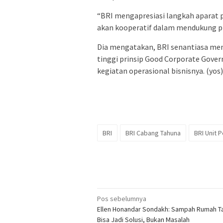
“BRI mengapresiasi langkah aparat
akan kooperatif dalam mendukung pr
Dia mengatakan, BRI senantiasa men
tinggi prinsip Good Corporate Gover
kegiatan operasional bisnisnya. (yos)
BRI
BRI Cabang Tahuna
BRI Unit P
Navigasi
Pos sebelumnya
Ellen Honandar Sondakh: Sampah Rumah T
pos
Bisa Jadi Solusi, Bukan Masalah