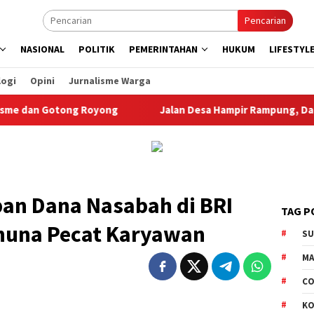
Pencarian
NASIONAL
POLITIK
PEMERINTAHAN
HUKUM
LIFESTYL
logi
Opini
Jurnalisme Warga
Gotong Royong
Jalan Desa Hampir Rampung, Dandim Salatig
an Dana Nasabah di BRI
TAG P
ahuna Pecat Karyawan
S
M
CO
K