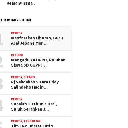
Kemanungga…
ER MINGGU INI
1
BERITA
Manfaatkan Liburan, Guru
Asal Jepang Men…
2
BITUNG
Mengadu ke DPRD, Puluhan
Siswa SD GUPPI …
3
BERITA
,
SITARO
Pj Sekdakab Sitaro Eddy
Salindeho Hadiri…
4
BERITA
Setelah 3 Tahun 5 Hari,
Suluh Serahkan J…
5
BERITA
,
TEKNOLOGI
Tim FKM Unsrat Latih