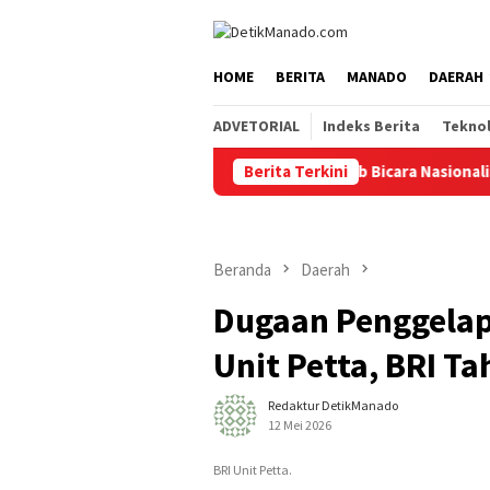
Loncat
tutup
ke
konten
HOME
BERITA
MANADO
DAERAH
ADVETORIAL
Indeks Berita
Tekno
ka Rangkaian HUT ke-81 RI, Weny Gaib Bicara Nasionalisme dan 
Berita Terkini
Beranda
Daerah
Dugaan Penggelap
Unit Petta, BRI T
Redaktur DetikManado
12 Mei 2026
BRI Unit Petta.