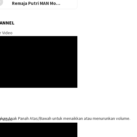
Remaja Putri MAN Mo…
HANNEL
r Video
kan Anak Panah Atas/Bawah untuk menaikkan atau menurunkan volume.
r Video