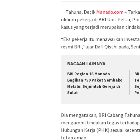
Tahuna, Detik
Manado.com
– Terka
oknum pekerja di BRI Unit Petta, P
kasus yang terjadi merupakan tindak
“Eks pekerja itu menawarkan investa
resmi BRI,” ujar Dafi Qisthi pada, Sen
BACAAN LAINNYA
BRI Region 16 Manado
BR
Bagikan 750 Paket Sembako
Te
Melalui Sejumlah Gereja di
Se
Sulut
Pe
Dia mengatakan, BRI Cabang Tahuna 
mengambil tindakan tegas terhadap
Hubungan Kerja (PHK) sesuai ketent
tetap aman.