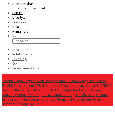
Pemerintahan
Pemprov Sulut
Hukum
Lifestyle
Olahraga
Bola
Humaniora
Advetorial
Indeks Berita
Teknologi
Opini
Jurnalisme Warga
Berita Terkini
Tangan Dingin Satgas TMMD Salatiga, Ubah Rumah Warga Jadi Hunian
Estetik
Persit Korem 073/Makutarama Tinjau Langsung Sumur Bor TMMD
Salatiga
Kemajuan TMMD Kodim 0714/Salatiga Tembus 75 Persen
Senyum Warga Semarang, Teras Rumah Tak Lagi Becek, Harapan Baru
Dimulai
Weny Gaib Lepas Kontingen Pramuka Kotamobagu Menuju
Jambore Nasional ke-12