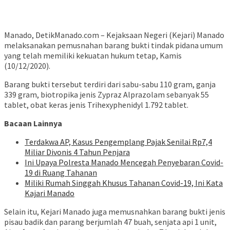
Manado, DetikManado.com – Kejaksaan Negeri (Kejari) Manado
melaksanakan pemusnahan barang bukti tindak pidana umum
yang telah memiliki kekuatan hukum tetap, Kamis
(10/12/2020).
Barang bukti tersebut terdiri dari sabu-sabu 110 gram, ganja
339 gram, biotropika jenis Zypraz Alprazolam sebanyak 55
tablet, obat keras jenis Trihexyphenidyl 1.792 tablet.
Bacaan Lainnya
Terdakwa AP, Kasus Pengemplang Pajak Senilai Rp7,4
Miliar Divonis 4 Tahun Penjara
Ini Upaya Polresta Manado Mencegah Penyebaran Covid-
19 di Ruang Tahanan
Miliki Rumah Singgah Khusus Tahanan Covid-19, Ini Kata
Kajari Manado
Selain itu, Kejari Manado juga memusnahkan barang bukti jenis
pisau badik dan parang berjumlah 47 buah, senjata api 1 unit,