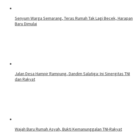
Senyum Warga Semarang, Teras Rumah Tak Lagi Becek, Harapan
Baru Dimulai
Jalan Desa Hampir Rampung, Dandim Salatiga: Ini Sinergitas TNI
dan Rakyat
Wajah Baru Rumah Asyah, Bukti Kemanunggalan TNI-Rakyat