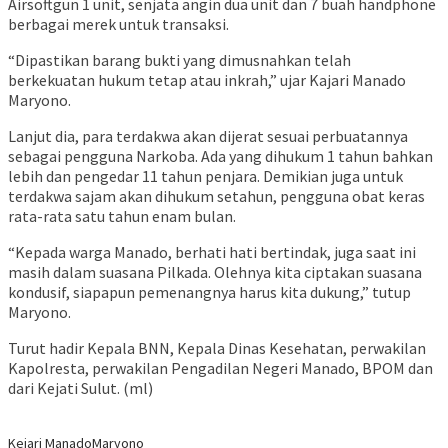
Airsoftgun 1 unit, senjata angin dua unit dan 7 buah handphone
berbagai merek untuk transaksi.
“Dipastikan barang bukti yang dimusnahkan telah
berkekuatan hukum tetap atau inkrah,” ujar Kajari Manado
Maryono.
Lanjut dia, para terdakwa akan dijerat sesuai perbuatannya
sebagai pengguna Narkoba. Ada yang dihukum 1 tahun bahkan
lebih dan pengedar 11 tahun penjara. Demikian juga untuk
terdakwa sajam akan dihukum setahun, pengguna obat keras
rata-rata satu tahun enam bulan.
“Kepada warga Manado, berhati hati bertindak, juga saat ini
masih dalam suasana Pilkada. Olehnya kita ciptakan suasana
kondusif, siapapun pemenangnya harus kita dukung,” tutup
Maryono.
Turut hadir Kepala BNN, Kepala Dinas Kesehatan, perwakilan
Kapolresta, perwakilan Pengadilan Negeri Manado, BPOM dan
dari Kejati Sulut. (ml)
Kejari Manado
Maryono