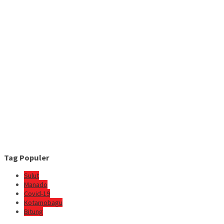
Tag Populer
Sulut
Manado
Covid-19
Kotamobagu
Bitung