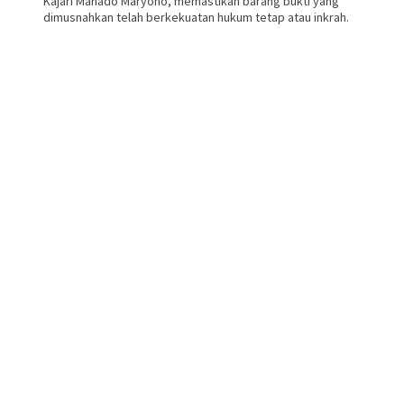
Kajari Manado Maryono, memastikan barang bukti yang
dimusnahkan telah berkekuatan hukum tetap atau inkrah.