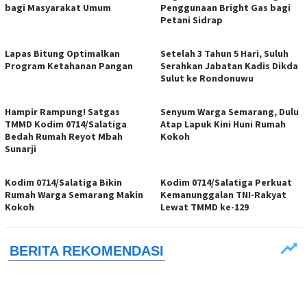
bagi Masyarakat Umum
Penggunaan Bright Gas bagi
Petani Sidrap
Lapas Bitung Optimalkan
Setelah 3 Tahun 5 Hari, Suluh
Program Ketahanan Pangan
Serahkan Jabatan Kadis Dikda
Sulut ke Rondonuwu
Hampir Rampung! Satgas
Senyum Warga Semarang, Dulu
TMMD Kodim 0714/Salatiga
Atap Lapuk Kini Huni Rumah
Bedah Rumah Reyot Mbah
Kokoh
Sunarji
Kodim 0714/Salatiga Bikin
Kodim 0714/Salatiga Perkuat
Rumah Warga Semarang Makin
Kemanunggalan TNI-Rakyat
Kokoh
Lewat TMMD ke-129