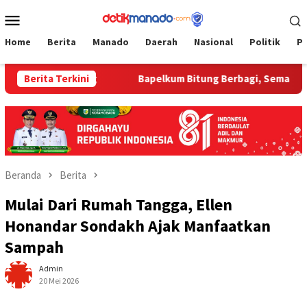
Loncat
Menu
ke
Mobile
konten
Home
Berita
Manado
Daerah
Nasional
Politik
P
apelkum Bitung
Berita Terkini
‎Bapelkum Bitung Berbagi, Semarak HUT 
Beranda
Berita
Mulai Dari Rumah Tangga, Ellen
Honandar Sondakh Ajak Manfaatkan
Sampah
Admin
20 Mei 2026