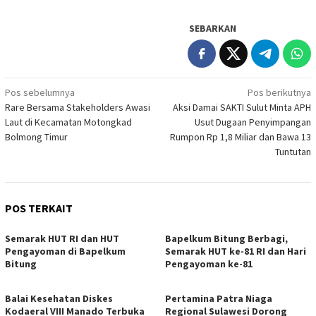
SEBARKAN
Navigasi
Pos sebelumnya
Pos berikutnya
Rare Bersama Stakeholders Awasi
Aksi Damai SAKTI Sulut Minta APH
pos
Laut di Kecamatan Motongkad
Usut Dugaan Penyimpangan
Bolmong Timur
Rumpon Rp 1,8 Miliar dan Bawa 13
Tuntutan
POS TERKAIT
Semarak HUT RI dan HUT
‎Bapelkum Bitung Berbagi,
Pengayoman di Bapelkum
Semarak HUT ke-81 RI dan Hari
Bitung
Pengayoman ke-81
Balai Kesehatan Diskes
Pertamina Patra Niaga
Kodaeral VIII Manado Terbuka
Regional Sulawesi Dorong