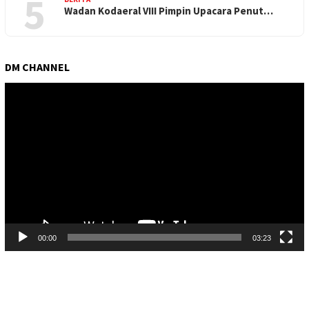
5
Wadan Kodaeral VIII Pimpin Upacara Penut…
DM CHANNEL
Pemutar
Video
00:00
03:23