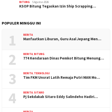
BITUNG
5 Agustus 2026
KSOP Bitung Tegaskan Izin Ship Scrapping…
POPULER MINGGU INI
1
BERITA
Manfaatkan Liburan, Guru Asal Jepang Men…
2
BERITA
,
BITUNG
774 Kendaraan Dinas Pemkot Bitung Menung…
3
BERITA
,
TEKNOLOGI
Tim FKM Unsrat Latih Remaja Putri MAN Mo…
4
BERITA
,
SITARO
Pj Sekdakab Sitaro Eddy Salindeho Hadiri…
BERITA