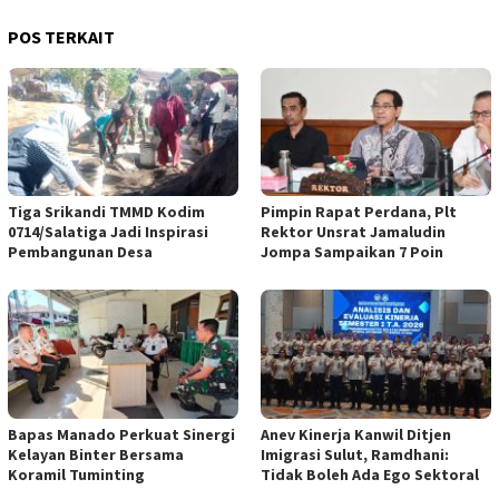
POS TERKAIT
Tiga Srikandi TMMD Kodim
Pimpin Rapat Perdana, Plt
0714/Salatiga Jadi Inspirasi
Rektor Unsrat Jamaludin
Pembangunan Desa
Jompa Sampaikan 7 Poin
Bapas Manado Perkuat Sinergi
Anev Kinerja Kanwil Ditjen
Kelayan Binter Bersama
Imigrasi Sulut, Ramdhani:
Koramil Tuminting
Tidak Boleh Ada Ego Sektoral