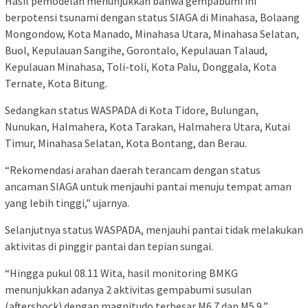
Hasil pemodelan menunjukkan bahwa gempabumi ini
berpotensi tsunami dengan status SIAGA di Minahasa, Bolaang
Mongondow, Kota Manado, Minahasa Utara, Minahasa Selatan,
Buol, Kepulauan Sangihe, Gorontalo, Kepulauan Talaud,
Kepulauan Minahasa, Toli-toli, Kota Palu, Donggala, Kota
Ternate, Kota Bitung.
Sedangkan status WASPADA di Kota Tidore, Bulungan,
Nunukan, Halmahera, Kota Tarakan, Halmahera Utara, Kutai
Timur, Minahasa Selatan, Kota Bontang, dan Berau.
“Rekomendasi arahan daerah terancam dengan status
ancaman SIAGA untuk menjauhi pantai menuju tempat aman
yang lebih tinggi,” ujarnya.
Selanjutnya status WASPADA, menjauhi pantai tidak melakukan
aktivitas di pinggir pantai dan tepian sungai.
“Hingga pukul 08.11 Wita, hasil monitoring BMKG
menunjukkan adanya 2 aktivitas gempabumi susulan
(aftershock) dengan magnitudo terbesar M6.7 dan M5.9,”