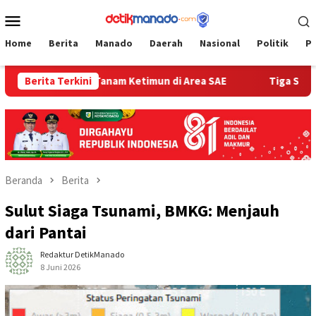
Loncat
Menu
ke
Mobile
konten
Home
Berita
Manado
Daerah
Nasional
Politik
P
 Manado Tanam Ketimun di Area SAE
Berita Terkini
Tiga Srikandi TMMD
Beranda
Berita
Sulut Siaga Tsunami, BMKG: Menjauh
dari Pantai
Redaktur DetikManado
8 Juni 2026