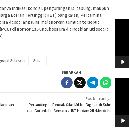
nya indikasi kondisi, pengurangan isi tabung, maupun
Harga Eceran Tertinggi (HET) pangkalan, Pertamina
Warga dapat langsung melaporkan temuan tersebut
Pemuta
Video
(PCC) di nomor 135
untuk segera ditindaklanjuti secara
s)
gional Sulawesi
Sulsel
SEBARKAN
Pemuta
Video
Pos berikutnya
Hadirkan
Pertandingan Pencak Silat Militer Digelar di Sulut
dan Gorontalo, Semarak HUT Kodam XIII/Merdeka