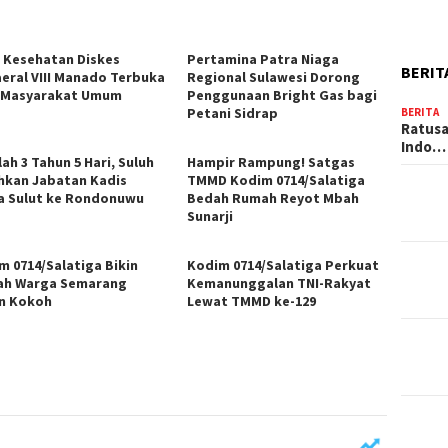
i Kesehatan Diskes
Pertamina Patra Niaga
BERIT
eral VIII Manado Terbuka
Regional Sulawesi Dorong
 Masyarakat Umum
Penggunaan Bright Gas bagi
Petani Sidrap
BERITA
Ratusa
Indo…
ah 3 Tahun 5 Hari, Suluh
Hampir Rampung! Satgas
hkan Jabatan Kadis
TMMD Kodim 0714/Salatiga
a Sulut ke Rondonuwu
Bedah Rumah Reyot Mbah
Sunarji
m 0714/Salatiga Bikin
Kodim 0714/Salatiga Perkuat
h Warga Semarang
Kemanunggalan TNI-Rakyat
n Kokoh
Lewat TMMD ke-129