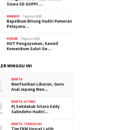
Siswa SD GUPPI …
MANADO
7 Agustus 2026
‎Bapelkum Bitung Hadiri Pameran
Pelayana…
HUKUM
7 Agustus 2026
HUT Pengayoman, Kanwil
Kemenkum Sulut Ge…
ER MINGGU INI
1
BERITA
Manfaatkan Liburan, Guru
Asal Jepang Men…
2
BERITA
,
SITARO
Pj Sekdakab Sitaro Eddy
Salindeho Hadiri…
BERITA
,
TEKNOLOGI
Tim FKM Unsrat Latih