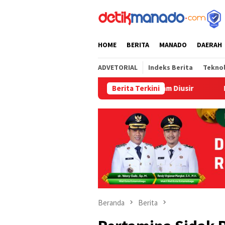
Loncat
tutup
ke
konten
HOME
BERITA
MANADO
DAERAH
ADVETORIAL
Indeks Berita
Tekno
uhan Siswa SD GUPPI 1 Bitung Terancam Diusir
Berita Terkini
‎Bapelkum
Beranda
Berita