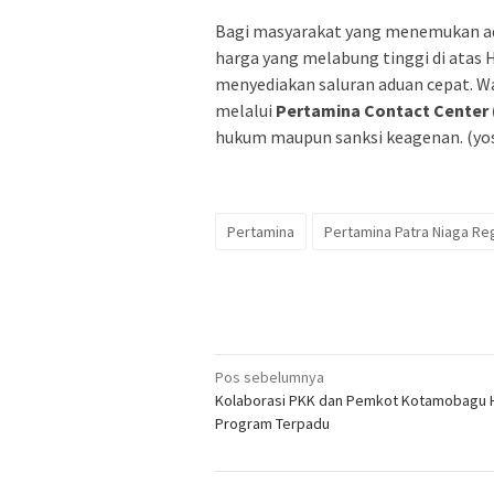
Bagi masyarakat yang menemukan ada
harga yang melabung tinggi di atas 
menyediakan saluran aduan cepat. 
melalui
Pertamina Contact Center 
hukum maupun sanksi keagenan. (yo
Pertamina
Pertamina Patra Niaga Re
Navigasi
Pos sebelumnya
Kolaborasi PKK dan Pemkot Kotamobagu 
pos
Program Terpadu