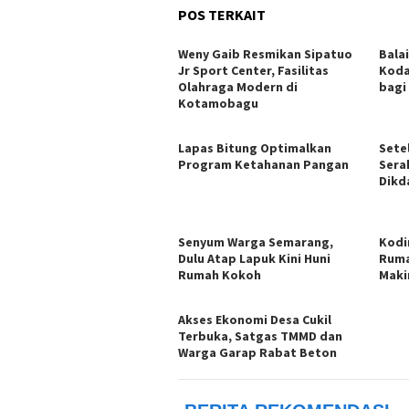
POS TERKAIT
Weny Gaib Resmikan Sipatuo
Bala
Jr Sport Center, Fasilitas
Koda
Olahraga Modern di
bagi
Kotamobagu
Lapas Bitung Optimalkan
Setel
Program Ketahanan Pangan
Sera
Dikd
Senyum Warga Semarang,
Kodi
Dulu Atap Lapuk Kini Huni
Ruma
Rumah Kokoh
Maki
Akses Ekonomi Desa Cukil
Terbuka, Satgas TMMD dan
Warga Garap Rabat Beton