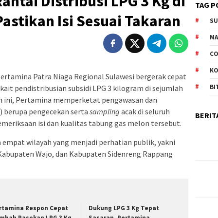
antai Distribusi LPG 3 Kg di
TAG P
Pastikan Isi Sesuai Takaran
S
M
CO
K
ertamina Patra Niaga Regional Sulawesi bergerak cepat
BI
it pendistribusian subsidi LPG 3 kilogram di sejumlah
kan ini, Pertamina memperketat pengawasan dan
) berupa pengecekan serta
sampling
acak di seluruh
BERIT
emeriksaan isi dan kualitas tabung gas melon tersebut.
 empat wilayah yang menjadi perhatian publik, yakni
 Kabupaten Wajo, dan Kabupaten Sidenreng Rappang
rtamina Respon Cepat
Dukung LPG 3 Kg Tepat
mbah Pasokan LPG 3 Kg
Sasaran, Pertamina