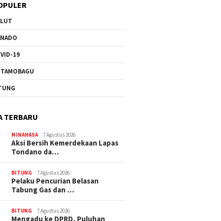
OPULER
ULUT
ANADO
VID-19
OTAMOBAGU
TUNG
A TERBARU
MINAHASA
7 Agustus 2026
Aksi Bersih Kemerdekaan Lapas
Tondano da…
BITUNG
7 Agustus 2026
Pelaku Pencurian Belasan
Tabung Gas dan …
BITUNG
7 Agustus 2026
Mengadu ke DPRD, Puluhan