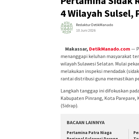
Pertamina Sidak R
4 Wilayah Sulsel, 
Redaktur DetikManado
10 Juni 2026
Makassar,
DetikManado.com
— P
menanggapi keluhan masyarakat terka
wilayah Sulawesi Selatan. Mulai pe
melakukan inspeksi mendadak (sidak
rantai distribusi guna memastikan p
Langkah tanggap ini difokuskan pada
Kabupaten Pinrang, Kota Parepare,
(Sidrap).
BACAAN LAINNYA
Pertamina Patra Niaga
Pe
Regional Sulawesi Dorong
Ta