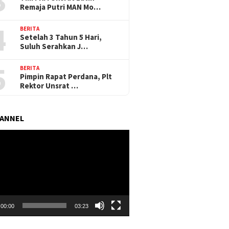
3
Remaja Putri MAN Mo…
4
BERITA
Setelah 3 Tahun 5 Hari,
Suluh Serahkan J…
5
BERITA
Pimpin Rapat Perdana, Plt
Rektor Unsrat …
HANNEL
r
00:00
03:23