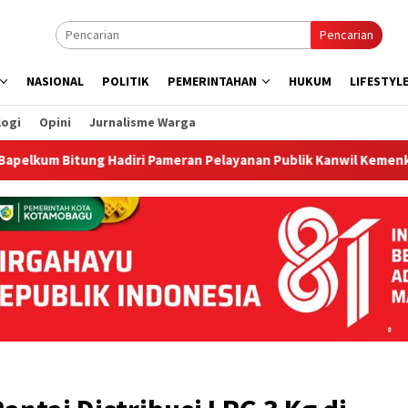
Pencarian
NASIONAL
POLITIK
PEMERINTAHAN
HUKUM
LIFESTYL
logi
Opini
Jurnalisme Warga
 Bitung Hadiri Pameran Pelayanan Publik Kanwil Kemenkum Sulu