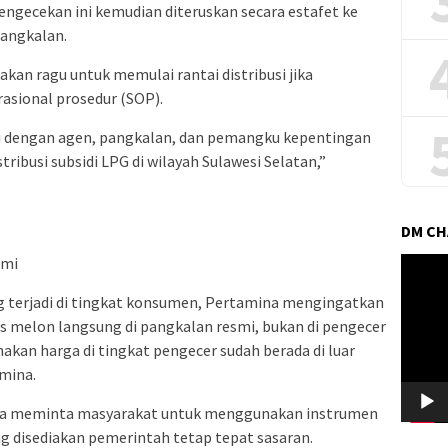
Pengecekan ini kemudian diteruskan secara estafet ke
pangkalan.
kan ragu untuk memulai rantai distribusi jika
asional prosedur (SOP).
i dengan agen, pangkalan, dan pemangku kepentingan
ribusi subsidi LPG di wilayah Sulawesi Selatan,”
DM C
smi
Pemuta
Video
ng terjadi di tingkat konsumen, Pertamina mengingatkan
s melon langsung di pangkalan resmi, bukan di pengecer
nakan harga di tingkat pengecer sudah berada di luar
mina.
uga meminta masyarakat untuk menggunakan instrumen
ang disediakan pemerintah tetap tepat sasaran.