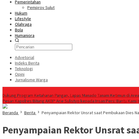
Pemerintahan
Pemprov Sulut
Hukum
Lifestyle
Olahraga
Bola
Humaniora
Advetorial
Indeks Berita
Teknologi
Opini
Jurnalisme Warga
Berita Terkini
Dukung Program Ketahanan Pangan, Lapas Manado Tanam Ketimun di Are
Pesan Kapolres Bitung AKBP Arie Sulistyo kepada Insan Pers: Bantu Kami
Beranda
Berita
Penyampaian Rektor Unsrat saat Pembukaan Dies Nata
Penyampaian Rektor Unsrat saa