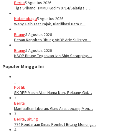
Berita
5 Agustus 2026
Tiga Srikandi TMMD Kodim 0714/Salatiga J…
Kotamobagu
5 Agustus 2026
Weny Gaib Taat Pajak, Klarifikasi Data P…
Bitung
5 Agustus 2026
Pesan Kapolres Bitung AKBP Arie Sulistyo…
Bitung
5 Agustus 2026
KSOP Bitung Tegaskan Izin Ship Scrapping…
Populer Minggu Ini
1
Politik
SK DPP Masih Atas Nama Nori, Peluang Gid…
2
Berita
Manfaatkan Liburan, Guru Asal Jepang Men…
3
Berita
,
Bitung
774 Kendaraan Dinas Pemkot Bitung Menung…
4