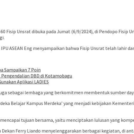
60 Fisip Unsrat dibuka pada Jumat (6/9/2024), di Pendopo Fisip 
gi.
g IPU ASEAN Eng menyampaikan bahwa Fisip Unsrat telah lahir da
pa Sampaikan 7 Poin
uat Pengendalian DBD di Kotamobagu
Gunakan Aplikasi LADIES
 juga sebagai lembaga yang berkomitmen membentuk sumber daya ma
ka Belajar Kampus Merdeka’ yang menjadi kebijakan Kementerian
mencapai tujuan bersama, yaitu menciptakan lulusan yang kompeten
nan Dekan Ferry Liando menyelenggarakan berbagai kegiatan, di an