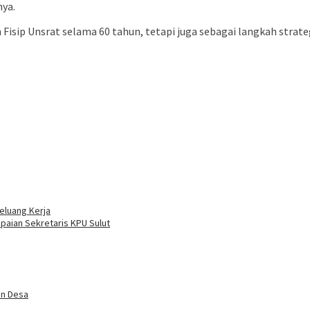
nya.
 Fisip Unsrat selama 60 tahun, tetapi juga sebagai langkah stra
eluang Kerja
aian Sekretaris KPU Sulut
an Desa