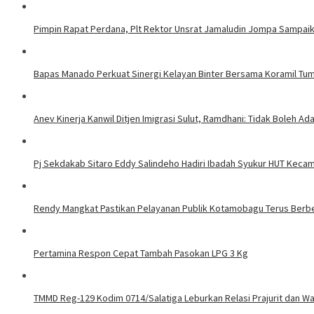
Pimpin Rapat Perdana, Plt Rektor Unsrat Jamaludin Jompa Sampaik
Bapas Manado Perkuat Sinergi Kelayan Binter Bersama Koramil Tum
Anev Kinerja Kanwil Ditjen Imigrasi Sulut, Ramdhani: Tidak Boleh Ad
Pj Sekdakab Sitaro Eddy Salindeho Hadiri Ibadah Syukur HUT Kecam
Rendy Mangkat Pastikan Pelayanan Publik Kotamobagu Terus Ber
Pertamina Respon Cepat Tambah Pasokan LPG 3 Kg
TMMD Reg-129 Kodim 0714/Salatiga Leburkan Relasi Prajurit dan W