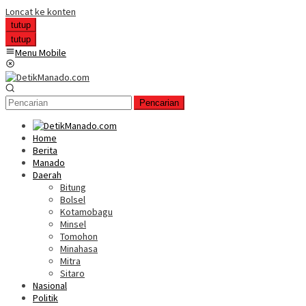
Loncat ke konten
tutup
tutup
Menu Mobile
Pencarian
Home
Berita
Manado
Daerah
Bitung
Bolsel
Kotamobagu
Minsel
Tomohon
Minahasa
Mitra
Sitaro
Nasional
Politik