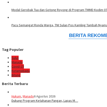
Modal Gerobak Tua dan Gotong Royong di Program TMMD Kodim 07
Pacu Semangat Ronda Warga, TNI Sulap Pos Kamling Tambah Nyam
Tag Populer
Sulut
Manado
Covid-19
Kotamobagu
Bitung
Berita Terbaru
Hukum
,
Manado
6 Agustus 2026
Dukung Program Ketahanan Pangan, Lapas M…