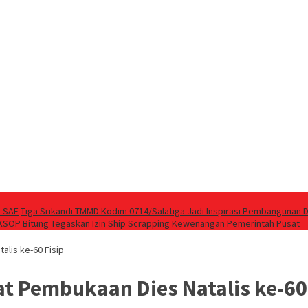
a SAE
Tiga Srikandi TMMD Kodim 0714/Salatiga Jadi Inspirasi Pembangunan 
KSOP Bitung Tegaskan Izin Ship Scrapping Kewenangan Pemerintah Pusat
lis ke-60 Fisip
t Pembukaan Dies Natalis ke-60 