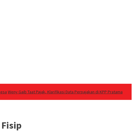
Desa
Weny Gaib Taat Pajak, Klarifikasi Data Perpajakan di KPP Pratama
Fisip