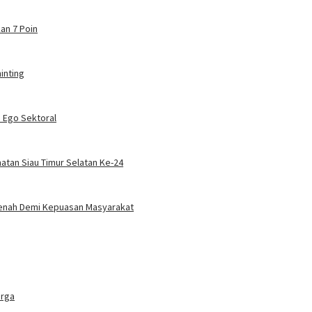
an 7 Poin
inting
a Ego Sektoral
atan Siau Timur Selatan Ke-24
benah Demi Kepuasan Masyarakat
arga