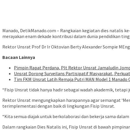
Manado, DetikManado.com – Rangkaian kegiatan dies natalis ke-
merayakan enam dekade kontribusi dalam dunia pendidikan ting
Rektor Unsrat Prof Dr Ir Oktovian Berty Alexander Sompie MEn
Bacaan Lainnya
Pimpin Rapat Perdana, Plt Rektor Unsrat Jamaludin Jom
Unsrat Dorong Surveilans Partisipatif Masyarakat, Perk
Tim FKM Unsrat Latih Remaja Putri MAN Model 1 Manado 
“Fisip Unsrat tidak hanya hadir sebagai wadah akademik, tetapi
Rektor Unsrat mengungkapkan harapannya agar semangat ‘Merde
terimplementasi dengan baik di lingkungan Fisip Unsrat.
“Kita semua diajak untuk berkolaborasi dan bekerja sama dalam 
Dalam rangkaian Dies Natalis ini, Fisip Unsrat di bawah pimpi