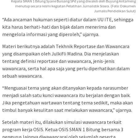
Kepala SMAN 1 Bitung Syane Buisang SPd yang diwakili oleh Buyung Antameng
menutup secara resmi kegiatan Pelatihan Jurnalistik Siswa. (Foto: Dokumen
Jurnalis Pendidikan Sulut)
“Ada ancaman hukuman seperti diatur dalam UU ITE, sehingga
kita harus berhati-hati dan bijak dalam menerima dan
mengelola informasi yang diperoleh,” ujarnya.
Materi berikutnya adalah Tekhnik Reportase dan Wawancara
yang disampaikan oleh Julkifli Madina. Dia menjelaskan
tentang definisi reportase dan wawancara, jenis-jenis
wawancara, serta hal apa saja yang perlu diperhatikan dalam
sebuah wawancara.
“Menguasai tema yang akan ditanyakan kepada narasumber
menjadi salah satu kunci wawancara itu berjalan dengan baik.
Jika pengetahuan wartawan tentang tema sedikit, maka akan
timbul banyak kesulitan saat melakukan wawancara,” ujarnya.
Setelah materi itu, dilakukan simulasi wawancara terkait
program kerja OSIS. Ketua OSIS SMAN 1 Bitung bersama 3
pengurus lainnya diwawancarai oleh sejumlah peserta.