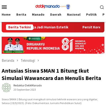
Loncat
Menu
ke
Mobile
konten
Home
Berita
Manado
Daerah
Nasional
Politik
P
Rumah Warga Jadi Hunian Estetik
Berita Terkini
Persit Korem 073/Maku
Beranda
Teknologi
Antusias Siswa SMAN 1 Bitung Ikut
Simulasi Wawancara dan Menulis Berita
Redaktur DetikManado
20 September 2023
Siswa SMAN 1 Bitung saat mengikuti simulasi tekhnik wawancara yang digelar,
Selasa (19/9/2023). (Foto: Dokumentasi Jurnalis Pendidikan Sulut)