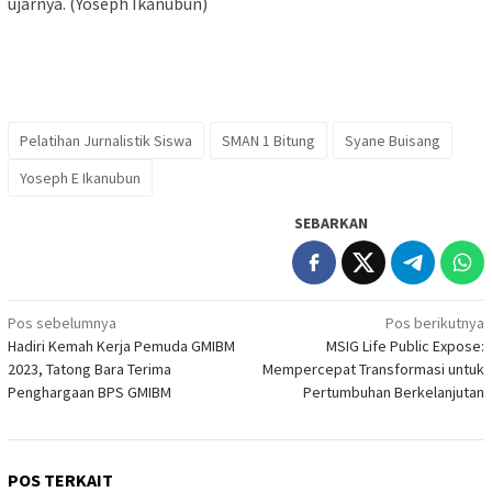
ujarnya. (Yoseph Ikanubun)
Pelatihan Jurnalistik Siswa
SMAN 1 Bitung
Syane Buisang
Yoseph E Ikanubun
SEBARKAN
Navigasi
Pos sebelumnya
Pos berikutnya
Hadiri Kemah Kerja Pemuda GMIBM
MSIG Life Public Expose:
pos
2023, Tatong Bara Terima
Mempercepat Transformasi untuk
Penghargaan BPS GMIBM
Pertumbuhan Berkelanjutan
POS TERKAIT