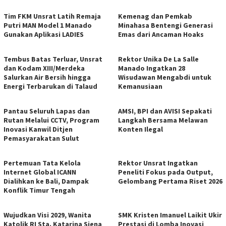
Tim FKM Unsrat Latih Remaja
Kemenag dan Pemkab
Putri MAN Model 1 Manado
Minahasa Bentengi Generasi
Gunakan Aplikasi LADIES
Emas dari Ancaman Hoaks
Tembus Batas Terluar, Unsrat
Rektor Unika De La Salle
dan Kodam XIII/Merdeka
Manado Ingatkan 28
Salurkan Air Bersih hingga
Wisudawan Mengabdi untuk
Energi Terbarukan di Talaud
Kemanusiaan
Pantau Seluruh Lapas dan
AMSI, BPI dan AVISI Sepakati
Rutan Melalui CCTV, Program
Langkah Bersama Melawan
Inovasi Kanwil Ditjen
Konten Ilegal
Pemasyarakatan Sulut
Pertemuan Tata Kelola
Rektor Unsrat Ingatkan
Internet Global ICANN
Peneliti Fokus pada Output,
Dialihkan ke Bali, Dampak
Gelombang Pertama Riset 2026
Konflik Timur Tengah
Wujudkan Visi 2029, Wanita
SMK Kristen Imanuel Laikit Ukir
Katolik RI Sta. Katarina Siena
Prestasi di Lomba Inovasi