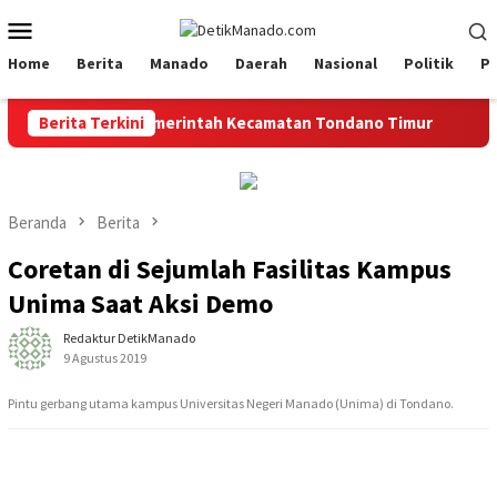
Loncat
Menu
ke
Mobile
konten
Home
Berita
Manado
Daerah
Nasional
Politik
P
o dan Pemerintah Kecamatan Tondano Timur
Berita Terkini
Pelaku Pencu
Beranda
Berita
Coretan di Sejumlah Fasilitas Kampus
Unima Saat Aksi Demo
Redaktur DetikManado
9 Agustus 2019
Pintu gerbang utama kampus Universitas Negeri Manado (Unima) di Tondano.