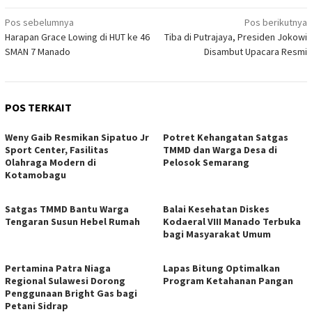
Navigasi
Pos sebelumnya
Pos berikutnya
Harapan Grace Lowing di HUT ke 46
Tiba di Putrajaya, Presiden Jokowi
pos
SMAN 7 Manado
Disambut Upacara Resmi
POS TERKAIT
Weny Gaib Resmikan Sipatuo Jr
Potret Kehangatan Satgas
Sport Center, Fasilitas
TMMD dan Warga Desa di
Olahraga Modern di
Pelosok Semarang
Kotamobagu
Satgas TMMD Bantu Warga
Balai Kesehatan Diskes
Tengaran Susun Hebel Rumah
Kodaeral VIII Manado Terbuka
bagi Masyarakat Umum
Pertamina Patra Niaga
Lapas Bitung Optimalkan
Regional Sulawesi Dorong
Program Ketahanan Pangan
Penggunaan Bright Gas bagi
Petani Sidrap