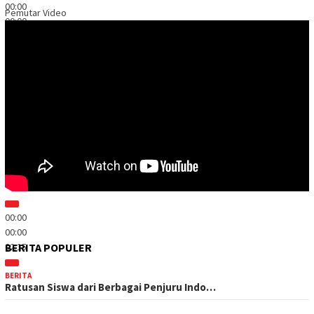
00:00
Pemutar Video
00:00
03:23
00:00
00:00
02:15
BERITA POPULER
BERITA
Ratusan Siswa dari Berbagai Penjuru Indo…