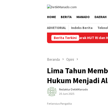
Loncat
tutup
ke
konten
HOME
BERITA
MANADO
DAERAH
ADVETORIAL
Indeks Berita
Tekno
Berita Terkini
Semarak HUT RI dan HUT Pen
Beranda
Opini
Lima Tahun Memb
Hukum Menjadi Al
Redaktur DetikManado
20 Juni 2025
Ferlansius Pangalila