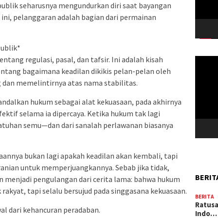
publik seharusnya mengundurkan diri saat bayangan
 ini, pelanggaran adalah bagian dari permainan
ublik*
ntang regulasi, pasal, dan tafsir. Ini adalah kisah
Pemuta
Video
ntang bagaimana keadilan dikikis pelan-pelan oleh
dan memelintirnya atas nama stabilitas.
ndalkan hukum sebagai alat kekuasaan, pada akhirnya
ektif selama ia dipercaya. Ketika hukum tak lagi
epatuhan semu—dan dari sanalah perlawanan biasanya
anyaannya bukan lagi apakah keadilan akan kembali, tapi
ranian untuk memperjuangkannya. Sebab jika tidak,
BERIT
n menjadi pengulangan dari cerita lama: bahwa hukum
 rakyat, tapi selalu bersujud pada singgasana kekuasaan.
BERITA
Ratusa
wal dari kehancuran peradaban.
Indo…