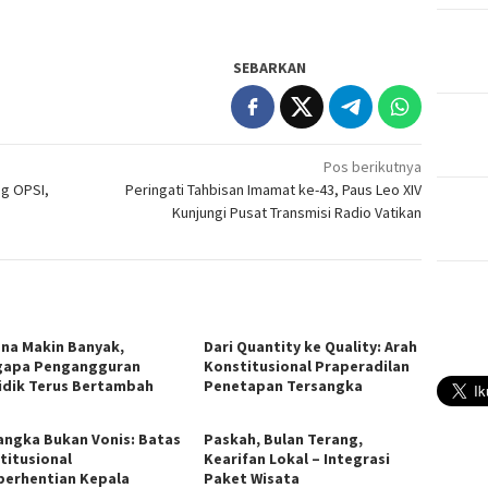
SEBARKAN
Pos berikutnya
g OPSI,
Peringati Tahbisan Imamat ke-43, Paus Leo XIV
Kunjungi Pusat Transmisi Radio Vatikan
ana Makin Banyak,
Dari Quantity ke Quality: Arah
apa Pengangguran
Konstitusional Praperadilan
idik Terus Bertambah
Penetapan Tersangka
angka Bukan Vonis: Batas
Paskah, Bulan Terang,
titusional
Kearifan Lokal – Integrasi
erhentian Kepala
Paket Wisata