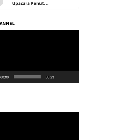
Upacara Penut…
HANNEL
r
00:00
03:23
r