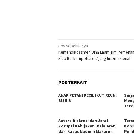
Navigasi
Pos sebelumnya
Kemendikdasmen Bina Enam Tim Pemenan
pos
Siap Berkompetisi di Ajang Internasional
POS TERKAIT
ANAK PETANI KECIL IKUT REUNI
Sarj
BISNIS
Meng
Terd
Antara Diskresi dan Jerat
Ters
Korupsi Kebijakan: Pelajaran
Kons
dari Kasus Nadiem Makarim
Pemb