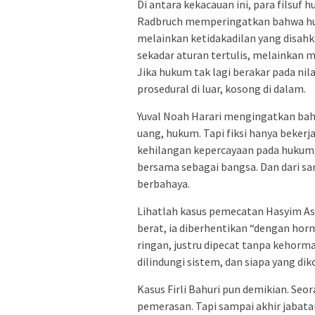
Di antara kekacauan ini, para filsuf 
Radbruch memperingatkan bahwa huku
melainkan ketidakadilan yang disa
sekadar aturan tertulis, melainkan m
Jika hukum tak lagi berakar pada nila
prosedural di luar, kosong di dalam.
Yuval Noah Harari mengingatkan bahwa
uang, hukum. Tapi fiksi hanya bekerj
kehilangan kepercayaan pada hukum, 
bersama sebagai bangsa. Dan dari s
berbahaya.
Lihatlah kasus pemecatan Hasyim Asy
berat, ia diberhentikan “dengan hor
ringan, justru dipecat tanpa kehormat
dilindungi sistem, dan siapa yang di
Kasus Firli Bahuri pun demikian. Se
pemerasan. Tapi sampai akhir jabatan