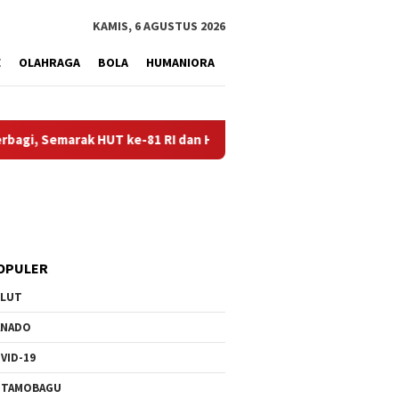
tutup
KAMIS, 6 AGUSTUS 2026
E
OLAHRAGA
BOLA
HUMANIORA
Semarak HUT ke-81 RI dan Hari Pengayoman ke-81
Balai K
OPULER
ULUT
ANADO
VID-19
OTAMOBAGU