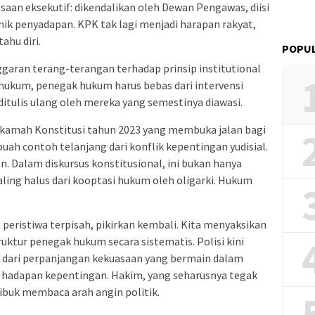
saan eksekutif: dikendalikan oleh Dewan Pengawas, diisi
nik penyadapan. KPK tak lagi menjadi harapan rakyat,
ahu diri.
POPUL
ggaran terang-terangan terhadap prinsip institutional
hukum, penegak hukum harus bebas dari intervensi
 ditulis ulang oleh mereka yang semestinya diawasi.
kamah Konstitusi tahun 2023 yang membuka jalan bagi
h contoh telanjang dari konflik kepentingan yudisial.
en. Dalam diskursus konstitusional, ini bukan hanya
aling halus dari kooptasi hukum oleh oligarki. Hukum
peristiwa terpisah, pikirkan kembali. Kita menyaksikan
uktur penegak hukum secara sistematis. Polisi kini
n dari perpanjangan kekuasaan yang bermain dalam
 di hadapan kepentingan. Hakim, yang seharusnya tegak
sibuk membaca arah angin politik.