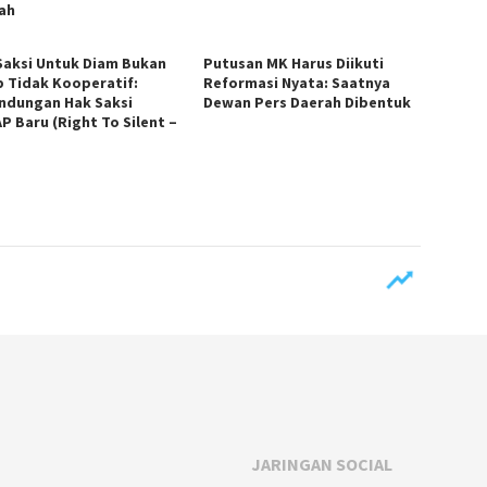
ah
Saksi Untuk Diam Bukan
Putusan MK Harus Diikuti
p Tidak Kooperatif:
Reformasi Nyata: Saatnya
indungan Hak Saksi
Dewan Pers Daerah Dibentuk
P Baru (Right To Silent –
JARINGAN SOCIAL