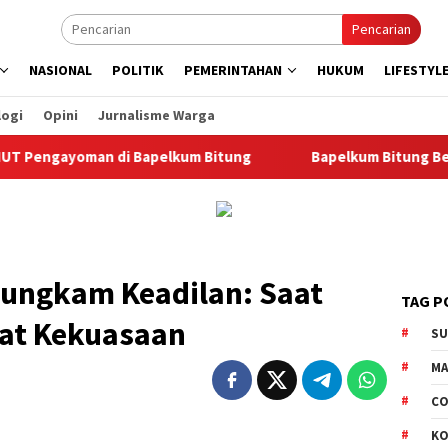
Pencarian
NASIONAL
POLITIK
PEMERINTAHAN
HUKUM
LIFESTYL
logi
Opini
Jurnalisme Warga
gayoman di Bapelkum Bitung
‎Bapelkum Bitung Berbagi, 
ungkam Keadilan: Saat
TAG P
at Kekuasaan
S
M
CO
K