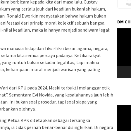
hukum berbicara kepada kita dari masa lalu. Gustav
m yang terlalu jauh dari keadilan bukanlah hukum,
hkan. Ronald Dworkin menyatakan bahwa hukum bukan
DM C
anifestasi dari prinsip moral kolektif sebuah bangsa.
i-nilai keadilan, maka ia hanya menjadi sandiwara legal:
Pemuta
Video
 manusia hidup dari fiksi-fiksi besar: agama, negara,
a selama kita semua percaya padanya. Ketika rakyat
yang runtuh bukan sekadar legalitas, tapi makna
ana, kehampaan moral menjadi warisan yang paling
’ari dari KPU pada 2024. Meski terbukti melanggar etik
mat”. Sementara Evi Novida, yang kesalahannya jauh lebih
an. Ini bukan soal prosedur, tapi soal siapa yang
Pemuta
korbankan olehnya.
Video
orang Ketua KPK ditetapkan sebagai tersangka
nya, ia tidak pernah benar-benar disingkirkan. Di negara