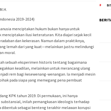
BI
 M.H.
Indonesia 2019-2024)
BERIT
manusia menciptakan hukum bukan hanya untuk
enciptakan ilusi keteraturan. Kita diajari sejak kecil
radaban dan kekerasan. Namun dalam praktiknya,
yang lemah dari yang kuat—melainkan justru melindungi
an moral.
alah sebuah eksperimen historis tentang bagaimana
egakkan keadilan, melainkan untuk merancang ulang
enjadi rem bagi kesewenang-wenangan. Ia menjadi mesin
 berpihak pada siapa yang memegang pena pembuat
ndang KPK tahun 2019. Di permukaan, ini hanya
substansial, inilah pemangkasan ideologis terhadap
a dibentuk sebagai benteng terakhir melawan korupsi