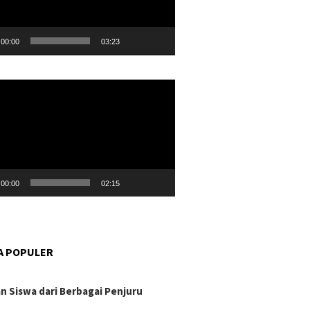
00:00
03:23
r
00:00
02:15
A POPULER
n Siswa dari Berbagai Penjuru