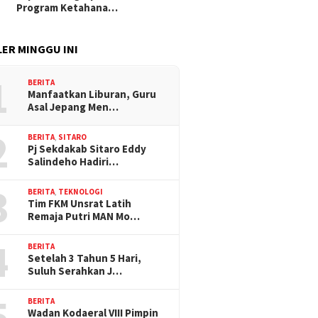
Program Ketahana…
ER MINGGU INI
1
BERITA
Manfaatkan Liburan, Guru
Asal Jepang Men…
2
BERITA
,
SITARO
Pj Sekdakab Sitaro Eddy
Salindeho Hadiri…
3
BERITA
,
TEKNOLOGI
Tim FKM Unsrat Latih
Remaja Putri MAN Mo…
4
BERITA
Setelah 3 Tahun 5 Hari,
Suluh Serahkan J…
5
BERITA
Wadan Kodaeral VIII Pimpin