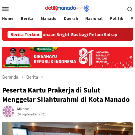
Loncat
Menu
ke
Mobile
konten
Home
Berita
Manado
Daerah
Nasional
Politik
P
 Penggunaan Bright Gas bagi Petani Sidrap
Berita Terkini
Lapas Bitung
Beranda
Berita
Peserta Kartu Prakerja di Sulut
Menggelar Silahturahmi di Kota Manado
Mikhael
24 September 2021