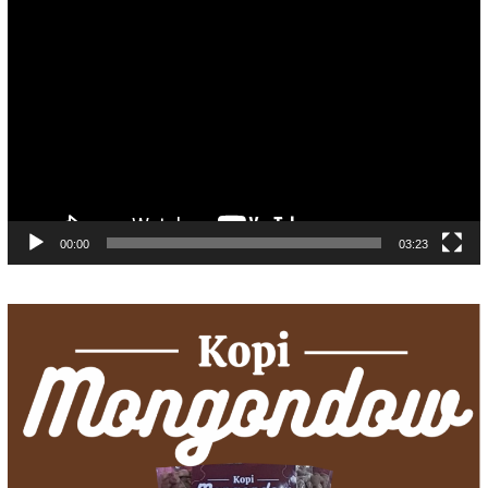
Pemutar
Video
00:00
03:23