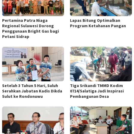
Pertamina Patra Niaga
Lapas Bitung Optimalkan
Regional Sulawesi Dorong
Program Ketahanan Pangan
Penggunaan Bright Gas bagi
Petani Sidrap
Setelah 3 Tahun 5 Hari, Suluh
Tiga Srikandi TMMD Kodim
Serahkan Jabatan Kadis Dikda
0714/Salatiga Jadi Inspirasi
Sulut ke Rondonuwu
Pembangunan Desa