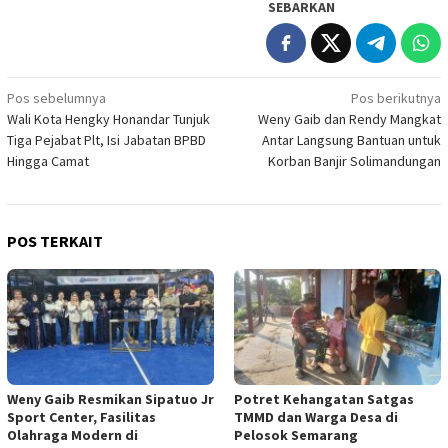
SEBARKAN
Navigasi
Pos sebelumnya
Pos berikutnya
Wali Kota Hengky Honandar Tunjuk
Weny Gaib dan Rendy Mangkat
pos
Tiga Pejabat Plt, Isi Jabatan BPBD
Antar Langsung Bantuan untuk
Hingga Camat
Korban Banjir Solimandungan
POS TERKAIT
Weny Gaib Resmikan Sipatuo Jr
Potret Kehangatan Satgas
Sport Center, Fasilitas
TMMD dan Warga Desa di
Olahraga Modern di
Pelosok Semarang