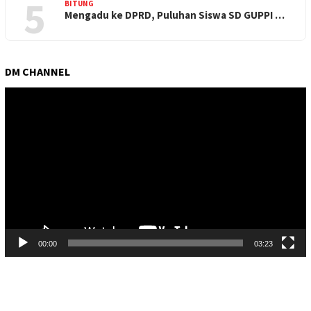
5
BITUNG
Mengadu ke DPRD, Puluhan Siswa SD GUPPI …
DM CHANNEL
Pemutar
Video
00:00
03:23