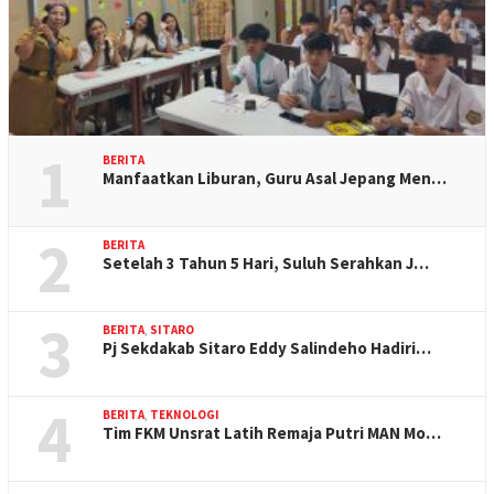
1
BERITA
Manfaatkan Liburan, Guru Asal Jepang Men…
2
BERITA
Setelah 3 Tahun 5 Hari, Suluh Serahkan J…
3
BERITA
,
SITARO
Pj Sekdakab Sitaro Eddy Salindeho Hadiri…
4
BERITA
,
TEKNOLOGI
Tim FKM Unsrat Latih Remaja Putri MAN Mo…