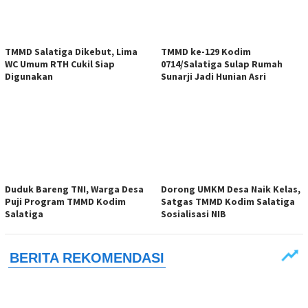
TMMD Salatiga Dikebut, Lima
TMMD ke-129 Kodim
WC Umum RTH Cukil Siap
0714/Salatiga Sulap Rumah
Digunakan
Sunarji Jadi Hunian Asri
Duduk Bareng TNI, Warga Desa
Dorong UMKM Desa Naik Kelas,
Puji Program TMMD Kodim
Satgas TMMD Kodim Salatiga
Salatiga
Sosialisasi NIB