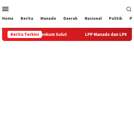
Loncat
Menu
ke
Mobile
konten
Home
Berita
Manado
Daerah
Nasional
Politik
P
anwil Kemenkum Sulut
Berita Terkini
LPP Manado dan LPKA Tomohon Tam