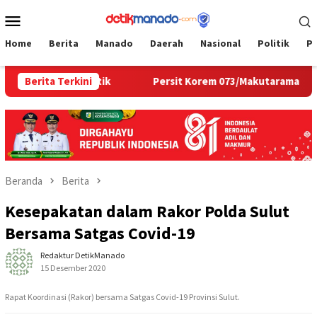
Loncat
Menu
ke
Mobile
konten
Home
Berita
Manado
Daerah
Nasional
Politik
P
Hunian Estetik
Berita Terkini
Persit Korem 073/Makutarama Tinjau La
Beranda
Berita
Kesepakatan dalam Rakor Polda Sulut
Bersama Satgas Covid-19
Redaktur DetikManado
15 Desember 2020
Rapat Koordinasi (Rakor) bersama Satgas Covid-19 Provinsi Sulut.