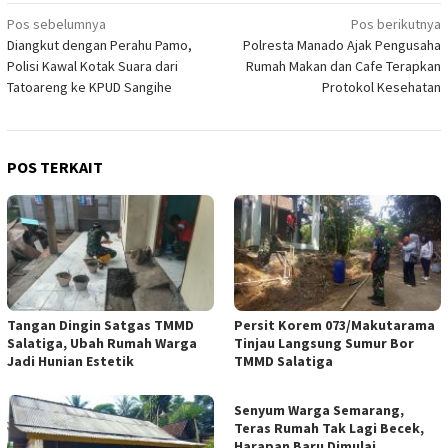
Navigasi
Pos sebelumnya
Pos berikutnya
Diangkut dengan Perahu Pamo,
Polresta Manado Ajak Pengusaha
pos
Polisi Kawal Kotak Suara dari
Rumah Makan dan Cafe Terapkan
Tatoareng ke KPUD Sangihe
Protokol Kesehatan
POS TERKAIT
Tangan Dingin Satgas TMMD
Persit Korem 073/Makutarama
Salatiga, Ubah Rumah Warga
Tinjau Langsung Sumur Bor
Jadi Hunian Estetik
TMMD Salatiga
Senyum Warga Semarang,
Teras Rumah Tak Lagi Becek,
Harapan Baru Dimulai