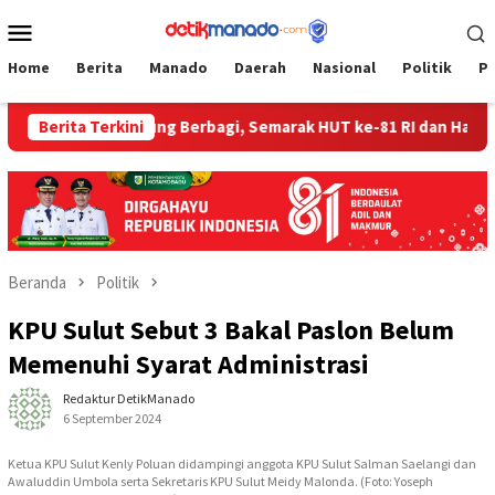
Loncat
Menu
ke
Mobile
konten
Home
Berita
Manado
Daerah
Nasional
Politik
P
‎Bapelkum Bitung Berbagi, Semarak HUT ke-81 RI dan Hari Peng
Berita Terkini
Beranda
Politik
KPU Sulut Sebut 3 Bakal Paslon Belum
Memenuhi Syarat Administrasi
Redaktur DetikManado
6 September 2024
Ketua KPU Sulut Kenly Poluan didampingi anggota KPU Sulut Salman Saelangi dan
Awaluddin Umbola serta Sekretaris KPU Sulut Meidy Malonda. (Foto: Yoseph