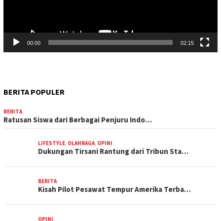
00:00
02:15
BERITA POPULER
BERITA
Ratusan Siswa dari Berbagai Penjuru Indo…
LIFESTYLE
,
OLAHRAGA
,
OPINI
Dukungan Tirsani Rantung dari Tribun Sta…
BERITA
Kisah Pilot Pesawat Tempur Amerika Terba…
OPINI