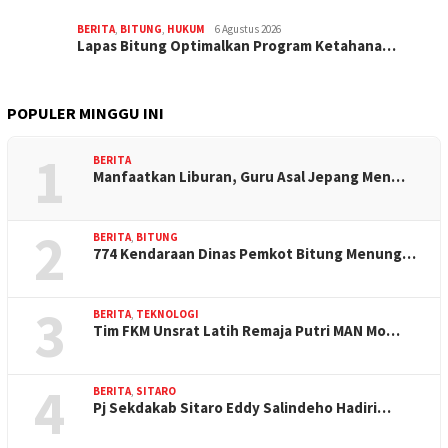
BERITA
,
BITUNG
,
HUKUM
6 Agustus 2026
Lapas Bitung Optimalkan Program Ketahana…
POPULER MINGGU INI
1
BERITA
Manfaatkan Liburan, Guru Asal Jepang Men…
2
BERITA
,
BITUNG
774 Kendaraan Dinas Pemkot Bitung Menung…
3
BERITA
,
TEKNOLOGI
Tim FKM Unsrat Latih Remaja Putri MAN Mo…
4
BERITA
,
SITARO
Pj Sekdakab Sitaro Eddy Salindeho Hadiri…