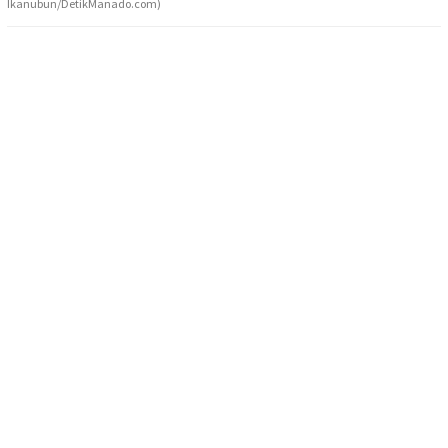
Ikanubun/DetikManado.com)