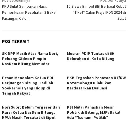
Navigasi
Pos sebelumnya
Pos berikutnya
KPU Sulut Sampaikan Hasil
15 Siswa Bimbel BBI Berhasil Rebut
pos
Pemeriksaan Kesehatan 3 Bakal
“Tiket” Calon Praja IPDN 2024 di
Pasangan Calon
Sulut
POS TERKAIT
SK DPP Masih Atas Nama Nori,
Musran PDIP Tuntas di 69
Peluang Gideon Pimpin
Kelurahan di Kota Bitung
NasDem Bitung Memudar
Pesan Mendalam Ketua PDI
PKB Tegaskan Penataan RT/RW
Perjuangan Bitung: Jadilah
Kotamobagu Dilakukan
Soekarnois yang Hidup di
Berdasarkan Evaluasi
Tengah Rakyat
Nori Supit Belum Tergeser dari
PSI Mulai Panaskan Mesin
Kursi Ketua NasDem Bitung,
Politik di Bitung, MJP: Bakal
KPU: Masih Tercatat di Sipol
Ada “Tsunami Politik”