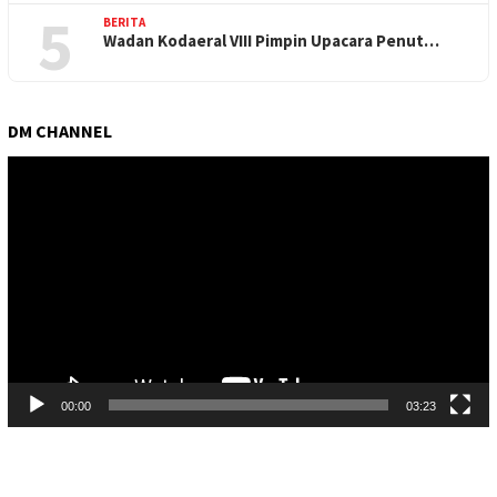
5
BERITA
Wadan Kodaeral VIII Pimpin Upacara Penut…
DM CHANNEL
Pemutar
Video
00:00
03:23