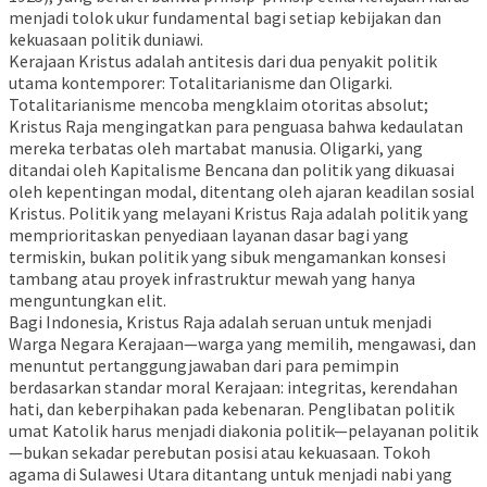
menjadi tolok ukur fundamental bagi setiap kebijakan dan
kekuasaan politik duniawi.
Kerajaan Kristus adalah antitesis dari dua penyakit politik
utama kontemporer: Totalitarianisme dan Oligarki.
Totalitarianisme mencoba mengklaim otoritas absolut;
Kristus Raja mengingatkan para penguasa bahwa kedaulatan
mereka terbatas oleh martabat manusia. Oligarki, yang
ditandai oleh Kapitalisme Bencana dan politik yang dikuasai
oleh kepentingan modal, ditentang oleh ajaran keadilan sosial
Kristus. Politik yang melayani Kristus Raja adalah politik yang
memprioritaskan penyediaan layanan dasar bagi yang
termiskin, bukan politik yang sibuk mengamankan konsesi
tambang atau proyek infrastruktur mewah yang hanya
menguntungkan elit.
Bagi Indonesia, Kristus Raja adalah seruan untuk menjadi
Warga Negara Kerajaan—warga yang memilih, mengawasi, dan
menuntut pertanggungjawaban dari para pemimpin
berdasarkan standar moral Kerajaan: integritas, kerendahan
hati, dan keberpihakan pada kebenaran. Penglibatan politik
umat Katolik harus menjadi diakonia politik—pelayanan politik
—bukan sekadar perebutan posisi atau kekuasaan. Tokoh
agama di Sulawesi Utara ditantang untuk menjadi nabi yang