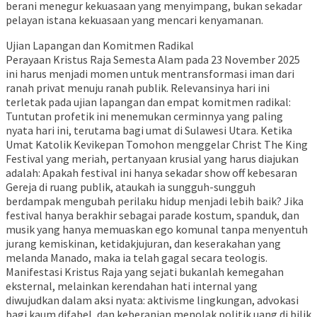
berani menegur kekuasaan yang menyimpang, bukan sekadar
pelayan istana kekuasaan yang mencari kenyamanan.
Ujian Lapangan dan Komitmen Radikal
Perayaan Kristus Raja Semesta Alam pada 23 November 2025
ini harus menjadi momen untuk mentransformasi iman dari
ranah privat menuju ranah publik. Relevansinya hari ini
terletak pada ujian lapangan dan empat komitmen radikal:
Tuntutan profetik ini menemukan cerminnya yang paling
nyata hari ini, terutama bagi umat di Sulawesi Utara. Ketika
Umat Katolik Kevikepan Tomohon menggelar Christ The King
Festival yang meriah, pertanyaan krusial yang harus diajukan
adalah: Apakah festival ini hanya sekadar show off kebesaran
Gereja di ruang publik, ataukah ia sungguh-sungguh
berdampak mengubah perilaku hidup menjadi lebih baik? Jika
festival hanya berakhir sebagai parade kostum, spanduk, dan
musik yang hanya memuaskan ego komunal tanpa menyentuh
jurang kemiskinan, ketidakjujuran, dan keserakahan yang
melanda Manado, maka ia telah gagal secara teologis.
Manifestasi Kristus Raja yang sejati bukanlah kemegahan
eksternal, melainkan kerendahan hati internal yang
diwujudkan dalam aksi nyata: aktivisme lingkungan, advokasi
bagi kaum difabel, dan keberanian menolak politik uang di bilik