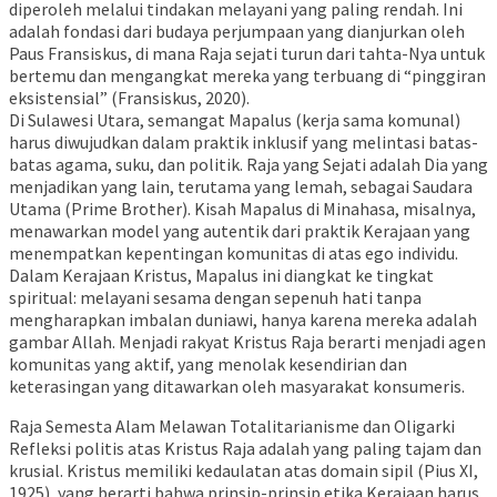
diperoleh melalui tindakan melayani yang paling rendah. Ini
adalah fondasi dari budaya perjumpaan yang dianjurkan oleh
Paus Fransiskus, di mana Raja sejati turun dari tahta-Nya untuk
bertemu dan mengangkat mereka yang terbuang di “pinggiran
eksistensial” (Fransiskus, 2020).
Di Sulawesi Utara, semangat Mapalus (kerja sama komunal)
harus diwujudkan dalam praktik inklusif yang melintasi batas-
batas agama, suku, dan politik. Raja yang Sejati adalah Dia yang
menjadikan yang lain, terutama yang lemah, sebagai Saudara
Utama (Prime Brother). Kisah Mapalus di Minahasa, misalnya,
menawarkan model yang autentik dari praktik Kerajaan yang
menempatkan kepentingan komunitas di atas ego individu.
Dalam Kerajaan Kristus, Mapalus ini diangkat ke tingkat
spiritual: melayani sesama dengan sepenuh hati tanpa
mengharapkan imbalan duniawi, hanya karena mereka adalah
gambar Allah. Menjadi rakyat Kristus Raja berarti menjadi agen
komunitas yang aktif, yang menolak kesendirian dan
keterasingan yang ditawarkan oleh masyarakat konsumeris.
Raja Semesta Alam Melawan Totalitarianisme dan Oligarki
Refleksi politis atas Kristus Raja adalah yang paling tajam dan
krusial. Kristus memiliki kedaulatan atas domain sipil (Pius XI,
1925), yang berarti bahwa prinsip-prinsip etika Kerajaan harus