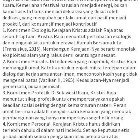
suara. Kemeriahan festival haruslah menjadi energi, bukan
kamuflase. Ia harus menjadi deklarasi yang diikuti oleh
dedikasi, yang mengubah perilaku umat dari pasif menjadi
proaktif, dari konsumtif menjadi kontributif.
1. Komitmen Ekologis. Kerajaan Kristus adalah Raja atas
seluruh ciptaan. Kristus Raja menuntut pertobatan ekologis
dan mengajak kita untuk merawat Rumah Bersama kita
(Fransiskus, 2015). Membangun Kerajaan-Nya berarti menolak
eksploitasi alam yang rakus demi keuntungan sesaat.
2. Komitmen Pluralis. Di Indonesia yang majemuk, Kristus Raja
memanggil umat Katolik untuk menjadi mitra terdepan dalam
dialog dan kerja sama antar-iman, mencontoh kasih yang tidak
mengenal batas (Vatikan II, 1965). Kedaulatan-Nya menjadi
pemersatu, bukan pemisah.
3. Komitmen Profetik. Di Sulawesi Utara, Kristus Raja
menuntut sikap profetik untuk mempertanyakan apakah
keadilan sosial seiring dengan kemakmuran materi. Peran
umat beriman adalah menjadi suara kenabian yang menolak
pembangunan yang hanya memperkaya segelintir orang.
4. Komitmen Personal. Kerajaan Kristus harus didirikan
terlebih dahulu di dalam hati individu. Setiap keputusan etis
pribadi adalah sebuah pengakuan atau penolakan atas