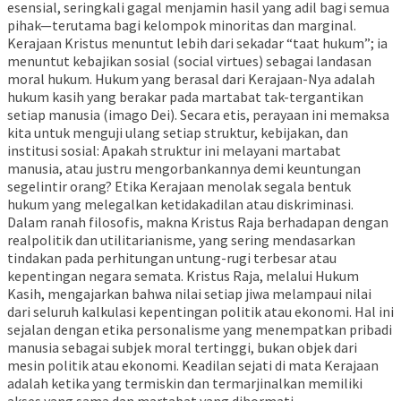
esensial, seringkali gagal menjamin hasil yang adil bagi semua
pihak—terutama bagi kelompok minoritas dan marginal.
Kerajaan Kristus menuntut lebih dari sekadar “taat hukum”; ia
menuntut kebajikan sosial (social virtues) sebagai landasan
moral hukum. Hukum yang berasal dari Kerajaan-Nya adalah
hukum kasih yang berakar pada martabat tak-tergantikan
setiap manusia (imago Dei). Secara etis, perayaan ini memaksa
kita untuk menguji ulang setiap struktur, kebijakan, dan
institusi sosial: Apakah struktur ini melayani martabat
manusia, atau justru mengorbankannya demi keuntungan
segelintir orang? Etika Kerajaan menolak segala bentuk
hukum yang melegalkan ketidakadilan atau diskriminasi.
Dalam ranah filosofis, makna Kristus Raja berhadapan dengan
realpolitik dan utilitarianisme, yang sering mendasarkan
tindakan pada perhitungan untung-rugi terbesar atau
kepentingan negara semata. Kristus Raja, melalui Hukum
Kasih, mengajarkan bahwa nilai setiap jiwa melampaui nilai
dari seluruh kalkulasi kepentingan politik atau ekonomi. Hal ini
sejalan dengan etika personalisme yang menempatkan pribadi
manusia sebagai subjek moral tertinggi, bukan objek dari
mesin politik atau ekonomi. Keadilan sejati di mata Kerajaan
adalah ketika yang termiskin dan termarjinalkan memiliki
akses yang sama dan martabat yang dihormati.