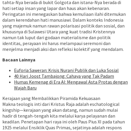
tahta-Nya berada di bukit Golgota dan istana-Nya berada di
hati setiap insan yang lapar dan haus akan kebenaran.
Peringatan ini menegaskan bahwa kemuliaan ilahi ditemukan
dalam kerendahan hati manusiawi. Dalam konteks Indonesia
yang majemuk namun rawan polarisasi politik dan sosial, dan
khususnya di Sulawesi Utara yang kuat tradisi Kristennya
namun tak luput dari godaan materialisme dan politik
identitas, perayaan ini harus melampaui seremoni dan
menjelma menjadi aksi dan refleksi kolektif yang mendalam.
Bacaan Lainnya
Euforia Saweran: Krisis Nurani Publik dan Luka Sosial
40 Hari Joost Tambajong: Cahaya yang Tak Padam
Humas Kemenag di Era AI: Mengawal Asta Protas dengan
Wajah Baru
Kerajaan yang Membalikkan Piramida Kekuasaan
Makna teologis inti dari Kristus Raja adalah eschatological
kingship—kerajaan yang akan datang, namun sudah mulai
hadir di tengah-tengah kita melalui karya pelayanan dan
keadilan. Penetapan hari raya ini oleh Paus Pius XI pada tahun
1925 melalui Ensiklik Quas Primas, sejatinya adalah respons