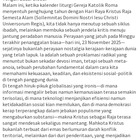
Malam ini, ketika kalender liturgi Gereja Katolik Roma
menyentuh penghujung tahun dengan Hari Raya Kristus Raja
Semesta Alam (Sollemnitas Domini Nostri Iesu Christi
Universorum Regis), kita tidak hanya menutup sebuah siklus
ibadah, melainkan membuka sebuah jendela kritis menuju
jantung peradaban manusia. Perayaan yang jatuh pada Minggu
terakhir penanggalan biasa—hari ini, 23 November 2025—
sejatinya bukanlah perayaan nostalgia kerajaan-kerajaan dunia
yang telah lapuk. Ia adalah sebuah proklamasi radikal yang
menuntut bukan sekadar devosi iman, tetapi sebuah meta-
anoia, sebuah perubahan fundamental dalam cara kita
memahami kekuasaan, keadilan, dan eksistensi sosial-politik
di tengah panggung dunia.
Di tengah hiruk-pikuk globalisasi yang ironis—di mana
informasi mengalir bebas namun kemanusiaan terasa semakin
terisolasi, di mana teknologi menjanjikan efisiensi namun
ketidakadilan sosial kian memilukan, dan di mana demokrasi
kerap terperangkap dalam jebakan populisme yang
mengaburkan substansi—makna Kristus sebagai Raja terasa
sangat mendesak sekaligus menantang. Mahkota Kristus
bukanlah terbuat dari emas berlumuran darah konflik
teritorial, melainkan dari duri penderitaan, yang menjadikan