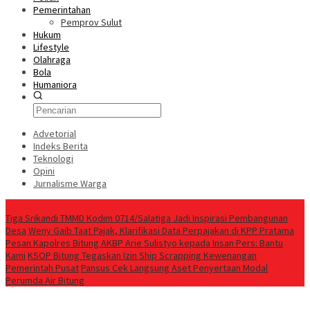
Pemerintahan
Pemprov Sulut
Hukum
Lifestyle
Olahraga
Bola
Humaniora
Advetorial
Indeks Berita
Teknologi
Opini
Jurnalisme Warga
Berita Terkini
Tiga Srikandi TMMD Kodim 0714/Salatiga Jadi Inspirasi Pembangunan
Desa
Weny Gaib Taat Pajak, Klarifikasi Data Perpajakan di KPP Pratama
Pesan Kapolres Bitung AKBP Arie Sulistyo kepada Insan Pers: Bantu
Kami
KSOP Bitung Tegaskan Izin Ship Scrapping Kewenangan
Pemerintah Pusat
Pansus Cek Langsung Aset Penyertaan Modal
Perumda Air Bitung