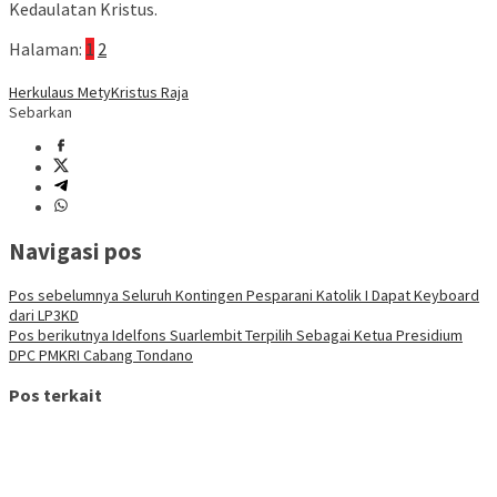
Kedaulatan Kristus.
Halaman:
1
2
Herkulaus Mety
Kristus Raja
Sebarkan
Navigasi pos
Pos sebelumnya
Seluruh Kontingen Pesparani Katolik I Dapat Keyboard
dari LP3KD
Pos berikutnya
Idelfons Suarlembit Terpilih Sebagai Ketua Presidium
DPC PMKRI Cabang Tondano
Pos terkait