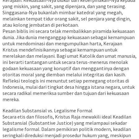
yang miskin, yang sakit, yang dipenjara, dan yang terasing.
Singgasana-Nya bukanlah mimbar katedral yang megah,
melainkan tempat tidur orang sakit, sel penjara yang dingin,
atau kolong jembatan di perkotaan.
Pesan biblis ini secara telak membalikkan piramida kekuasaan
dunia. Jika dunia menganggap kekuasaan sebagai kemampuan
untuk mendominasi dan mengumpulkan harta, Kerajaan
Kristus mendefinisikannya sebagai kemampuan untuk
merelakan dan melayani. Bagi umat Katolik dan umat manusia,
ini berarti tantangan untuk secara terus-menerus menolak
godaan kekuasaan yang koruptif dan menggantinya dengan
otoritas moral yang diemban melalui integritas dan kasih.
Refleksi teologis ini menuntut setiap pemegang otoritas di
Indonesia, mulai dari tingkat desa hingga istana negara, untuk
secara radikal memeriksa sumber dan tujuan dari kekuasaan
mereka.
Keadilan Substansial vs. Legalisme Formal
Secara etis dan filosofis, Kristus Raja mewakili ideal Keadilan
Substansial (Substantive Justice) yang melampaui sekadar
legalisme formal. Dalam pemikiran politik modern, keadilan
seringkali direduksi menjadi prosedur hukum yang, meskipun