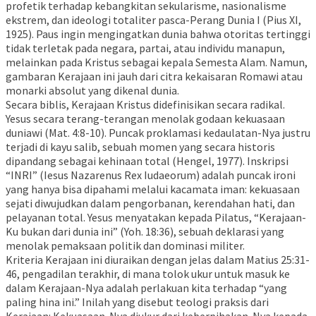
profetik terhadap kebangkitan sekularisme, nasionalisme
ekstrem, dan ideologi totaliter pasca-Perang Dunia I (Pius XI,
1925). Paus ingin mengingatkan dunia bahwa otoritas tertinggi
tidak terletak pada negara, partai, atau individu manapun,
melainkan pada Kristus sebagai kepala Semesta Alam. Namun,
gambaran Kerajaan ini jauh dari citra kekaisaran Romawi atau
monarki absolut yang dikenal dunia.
Secara biblis, Kerajaan Kristus didefinisikan secara radikal.
Yesus secara terang-terangan menolak godaan kekuasaan
duniawi (Mat. 4:8-10). Puncak proklamasi kedaulatan-Nya justru
terjadi di kayu salib, sebuah momen yang secara historis
dipandang sebagai kehinaan total (Hengel, 1977). Inskripsi
“INRI” (Iesus Nazarenus Rex Iudaeorum) adalah puncak ironi
yang hanya bisa dipahami melalui kacamata iman: kekuasaan
sejati diwujudkan dalam pengorbanan, kerendahan hati, dan
pelayanan total. Yesus menyatakan kepada Pilatus, “Kerajaan-
Ku bukan dari dunia ini” (Yoh. 18:36), sebuah deklarasi yang
menolak pemaksaan politik dan dominasi militer.
Kriteria Kerajaan ini diuraikan dengan jelas dalam Matius 25:31-
46, pengadilan terakhir, di mana tolok ukur untuk masuk ke
dalam Kerajaan-Nya adalah perlakuan kita terhadap “yang
paling hina ini.” Inilah yang disebut teologi praksis dari
Kerajaan: Kekuasaan-Nya diukur dari keberpihakan-Nya kepada