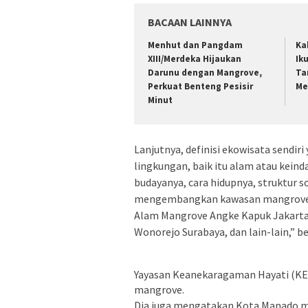
BACAAN LAINNYA
Menhut dan Pangdam
Ka
XIII/Merdeka Hijaukan
Ik
Darunu dengan Mangrove,
Ta
Perkuat Benteng Pesisir
Me
Minut
Lanjutnya, definisi ekowisata sendir
lingkungan, baik itu alam atau kein
budayanya, cara hidupnya, struktur s
mengembangkan kawasan mangrove m
Alam Mangrove Angke Kapuk Jakarta
Wonorejo Surabaya, dan lain-lain,” b
Yayasan Keanekaragaman Hayati (KEH
mangrove.
Dia juga mengatakan Kota Manado me