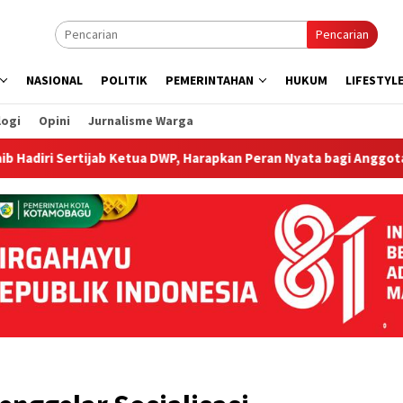
Pencarian
NASIONAL
POLITIK
PEMERINTAHAN
HUKUM
LIFESTYL
logi
Opini
Jurnalisme Warga
ertijab Ketua DWP, Harapkan Peran Nyata bagi Anggota dan Masy