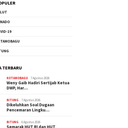
OPULER
ULUT
ANADO
VID-19
OTAMOBAGU
TUNG
A TERBARU
KOTAMOBAGU
7 Agustus 2026
Weny Gaib Hadiri Sertijab Ketua
DWP, Har…
BITUNG
7 Agustus 2026
Dikeluhkan Soal Dugaan
Pencemaran Lingku…
BITUNG
6 Agustus 2026
Semarak HUT RI dan HUT