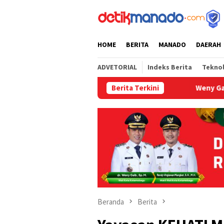
Loncat
tutup
ke
konten
HOME
BERITA
MANADO
DAERAH
ADVETORIAL
Indeks Berita
Tekno
Berita Terkini
Weny Gaib Hadiri S
Beranda
Berita