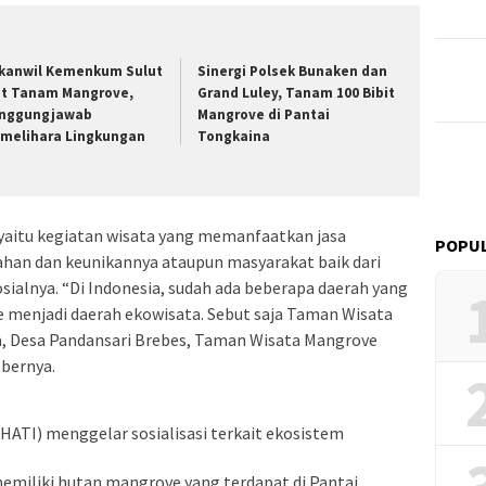
kanwil Kemenkum Sulut
Sinergi Polsek Bunaken dan
ut Tanam Mangrove,
Grand Luley, Tanam 100 Bibit
nggungjawab
Mangrove di Pantai
melihara Lingkungan
Tongkaina
i yaitu kegiatan wisata yang memanfaatkan jasa
POPUL
dahan dan keunikannya ataupun masyarakat baik dari
osialnya. “Di Indonesia, sudah ada beberapa daerah yang
enjadi daerah ekowisata. Sebut saja Taman Wisata
, Desa Pandansari Brebes, Taman Wisata Mangrove
ebernya.
ATI) menggelar sosialisasi terkait ekosistem
miliki hutan mangrove yang terdapat di Pantai