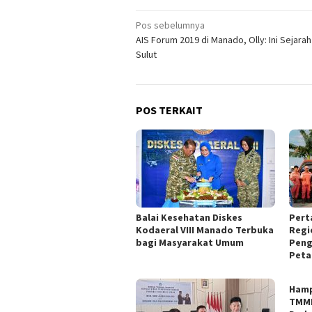
Navigasi
Pos sebelumnya
AIS Forum 2019 di Manado, Olly: Ini Sejarah
pos
Sulut
POS TERKAIT
Balai Kesehatan Diskes
Pert
Kodaeral VIII Manado Terbuka
Regi
bagi Masyarakat Umum
Peng
Peta
Hamp
TMMD