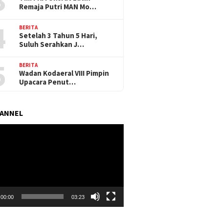
3
Remaja Putri MAN Mo…
4
BERITA
Setelah 3 Tahun 5 Hari,
Suluh Serahkan J…
5
BERITA
Wadan Kodaeral VIII Pimpin
Upacara Penut…
HANNEL
r
00:00
03:23