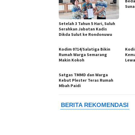
Beda
Sunar
Setelah 3 Tahun 5 Hari, Suluh
Serahkan Jabatan Kadis
Dikda Sulut ke Rondonuwu
Kodim 0714/Salatiga Bikin
Kodi
Rumah Warga Semarang
Kema
Makin Kokoh
Lewa
Satgas TMMD dan Warga
Kebut Plester Teras Rumah
Mbah Paidi