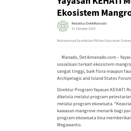
Yayasan KEHATI Me
Ekosistem Mangr
Redaktur DetikManado
31 Oktober 2019
Muhammad Syarifullah PR dan Education Outreac
Manado, Detikmanado.com – Yaya
sosialisasi terkait ekosistem mang
sangat tinggi, baik flora maupun fau
Archipelagic and Island States Foru
Direktur Program Yayasan KEHATI R
dikelola melalui program pelestaria
melalui program ekowisata. “Keasria
kawasan mangrove menarik bagi para 
program ekowisata bisa memberikan
Megawanto.