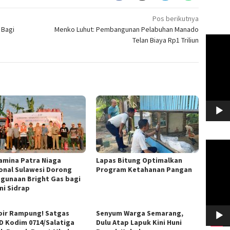
Pos berikutnya
 Bagi
Menko Luhut: Pembangunan Pelabuhan Manado
Pemuta
Telan Biaya Rp1 Triliun
Video
Pemuta
Video
amina Patra Niaga
Lapas Bitung Optimalkan
onal Sulawesi Dorong
Program Ketahanan Pangan
gunaan Bright Gas bagi
ni Sidrap
ir Rampung! Satgas
Senyum Warga Semarang,
 Kodim 0714/Salatiga
Dulu Atap Lapuk Kini Huni