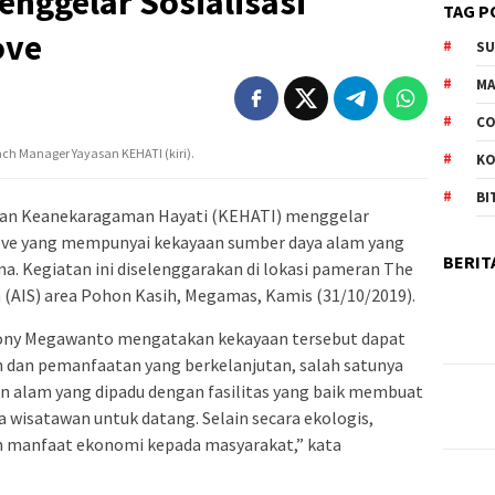
nggelar Sosialisasi
TAG P
ove
S
M
CO
h Manager Yayasan KEHATI (kiri).
K
BI
san Keanekaragaman Hayati (KEHATI) menggelar
rove yang mempunyai kekayaan sumber daya alam yang
BERIT
na. Kegiatan ini diselenggarakan di lokasi pameran The
m (AIS) area Pohon Kasih, Megamas, Kamis (31/10/2019).
ony Megawanto mengatakan kekayaan tersebut dapat
n dan pemanfaatan yang berkelanjutan, salah satunya
n alam yang dipadu dengan fasilitas yang baik membuat
wisatawan untuk datang. Selain secara ekologis,
 manfaat ekonomi kepada masyarakat,” kata