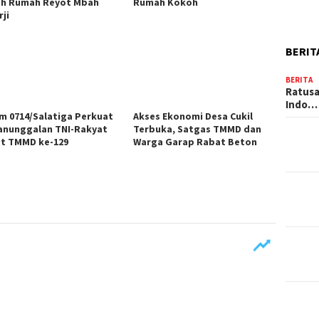
h Rumah Reyot Mbah
Rumah Kokoh
ji
BERIT
BERITA
Ratusa
Indo…
m 0714/Salatiga Perkuat
Akses Ekonomi Desa Cukil
nunggalan TNI-Rakyat
Terbuka, Satgas TMMD dan
t TMMD ke-129
Warga Garap Rabat Beton