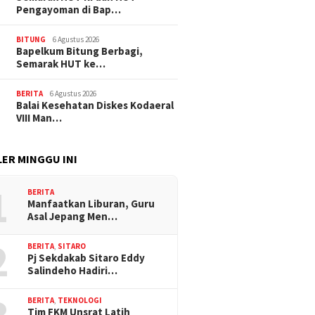
Pengayoman di Bap…
BITUNG
6 Agustus 2026
‎Bapelkum Bitung Berbagi,
Semarak HUT ke…
BERITA
6 Agustus 2026
Balai Kesehatan Diskes Kodaeral
VIII Man…
ER MINGGU INI
1
BERITA
Manfaatkan Liburan, Guru
Asal Jepang Men…
2
BERITA
,
SITARO
Pj Sekdakab Sitaro Eddy
Salindeho Hadiri…
BERITA
,
TEKNOLOGI
Tim FKM Unsrat Latih