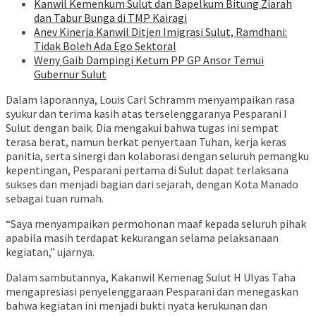
‎Kanwil Kemenkum Sulut dan Bapelkum Bitung Ziarah
dan Tabur Bunga di TMP Kairagi
Anev Kinerja Kanwil Ditjen Imigrasi Sulut, Ramdhani:
Tidak Boleh Ada Ego Sektoral
Weny Gaib Dampingi Ketum PP GP Ansor Temui
Gubernur Sulut
Dalam laporannya, Louis Carl Schramm menyampaikan rasa
syukur dan terima kasih atas terselenggaranya Pesparani I
Sulut dengan baik. Dia mengakui bahwa tugas ini sempat
terasa berat, namun berkat penyertaan Tuhan, kerja keras
panitia, serta sinergi dan kolaborasi dengan seluruh pemangku
kepentingan, Pesparani pertama di Sulut dapat terlaksana
sukses dan menjadi bagian dari sejarah, dengan Kota Manado
sebagai tuan rumah.
“Saya menyampaikan permohonan maaf kepada seluruh pihak
apabila masih terdapat kekurangan selama pelaksanaan
kegiatan,” ujarnya.
Dalam sambutannya, Kakanwil Kemenag Sulut H Ulyas Taha
mengapresiasi penyelenggaraan Pesparani dan menegaskan
bahwa kegiatan ini menjadi bukti nyata kerukunan dan