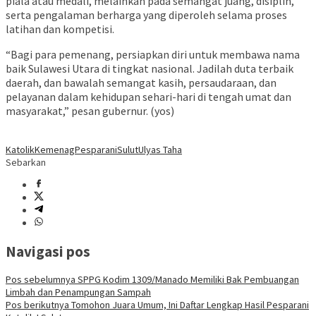
piala atau medali, melainkan pada semangat juang, disiplin,
serta pengalaman berharga yang diperoleh selama proses
latihan dan kompetisi.
“Bagi para pemenang, persiapkan diri untuk membawa nama
baik Sulawesi Utara di tingkat nasional. Jadilah duta terbaik
daerah, dan bawalah semangat kasih, persaudaraan, dan
pelayanan dalam kehidupan sehari-hari di tengah umat dan
masyarakat,” pesan gubernur. (yos)
Katolik
Kemenag
Pesparani
Sulut
Ulyas Taha
Sebarkan
Navigasi pos
Pos sebelumnya
SPPG Kodim 1309/Manado Memiliki Bak Pembuangan
Limbah dan Penampungan Sampah
Pos berikutnya
Tomohon Juara Umum, Ini Daftar Lengkap Hasil Pesparani