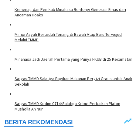
Kemenag dan Pemkab Minahasa Bentengi Generasi Emas dari
Ancaman Hoaks
Mimpi Asyah Berteduh Tenang di Bawah Atap Baru Terwujud
Melalui TMMD
Minahasa Jadi Daerah Pertama yang Punya FKUB di 25 Kecamatan
Satgas TMMD Salatiga Bagikan Makanan Bergizi Gratis untuk Anak
Sekolah
Satgas TMMD Kodim 0714/Salatiga Kebut Perbaikan Plafon
Musholla An Nur