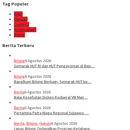
Tag Populer
Sulut
Manado
Covid-19
Kotamobagu
Bitung
Berita Terbaru
Bitung
6 Agustus 2026
Semarak HUT RI dan HUT Pengayoman di Bap…
Bitung
6 Agustus 2026
‎Bapelkum Bitung Berbagi, Semarak HUT ke…
Berita
6 Agustus 2026
Balai Kesehatan Diskes Kodaeral VIII Man…
Berita
6 Agustus 2026
Pertamina Patra Niaga Regional Sulawesi …
Berita
,
Bitung
,
Hukum
6 Agustus 2026
Lapas Bitung Optimalkan Program Ketahana…