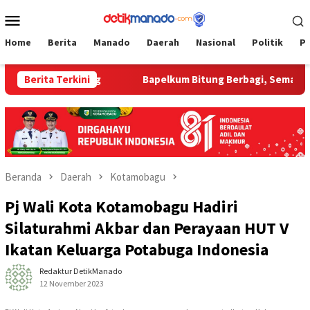
Loncat
Menu
ke
Mobile
konten
Home
Berita
Manado
Daerah
Nasional
Politik
P
pelkum Bitung
Berita Terkini
‎Bapelkum Bitung Berbagi, Semarak HUT k
Beranda
Daerah
Kotamobagu
Pj Wali Kota Kotamobagu Hadiri
Silaturahmi Akbar dan Perayaan HUT V
Ikatan Keluarga Potabuga Indonesia
Redaktur DetikManado
12 November 2023