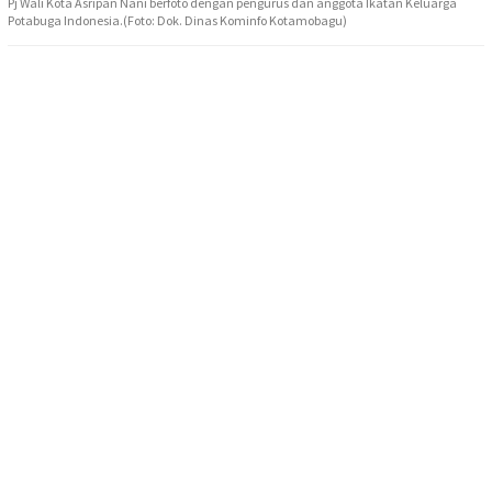
Pj Wali Kota Asripan Nani berfoto dengan pengurus dan anggota Ikatan Keluarga
Potabuga Indonesia.(Foto: Dok. Dinas Kominfo Kotamobagu)