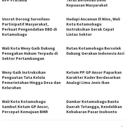
Kepuasan Masyarakat
Unsrat Dorong Surveilans
Hadapi Ancaman El Nino, Wali
Partisipatif Masyarakat,
Kota Kotamobagu
Perkuat Pengendalian DBD di
Instruksikan Gerak Cepat
Kotamobagu
Lintas Sektor
Wali Kota Weny Gaib Dukung
Rutan Kotamobagu Bersolek
Penegakan Hukum Terpadu di
Dukung Gerakan Indonesia Asri
Sektor Pertambangan
Weny Gaib Instruksikan
Ketum PP GP Ansor Paparkan
Penguatan Tata Kelola
Karakter Kader Berdasarkan
Pemerintahan Hingga Desa dan
Analogi Lima Jenis Ikan
Kelurahan
Wali Kota Kotamobagu
Damkar Kotamobagu Bantu
Sambut Ketum GP Ansor,
Daerah Tetangga, Kendalikan
Percepat Kemajuan BMR
Kebakaran Pasar Inobonto