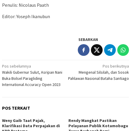
Penulis: Nicolaus Paath
Editor: Yoseph Ikanubun
SEBARKAN
Navigasi
Pos sebelumnya
Pos berikutnya
Wakili Gubernur Sulut, Asripan Nani
Mengenal Silsilah, dan Sosok
pos
Buka Bolsel Paragliding
Pahlawan Nasional Bataha Santiago
International Accuracy Open 2023
POS TERKAIT
Weny Gaib Taat Pajak,
Rendy Mangkat Pastikan
Klarifikasi Data Perpajakan di
Pelayanan Publik Kotamobagu
KPP Pratama
Terus Berbenah Demi