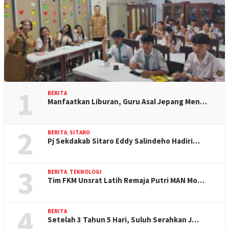
1
BERITA
Manfaatkan Liburan, Guru Asal Jepang Men…
2
BERITA
,
SITARO
Pj Sekdakab Sitaro Eddy Salindeho Hadiri…
3
BERITA
,
TEKNOLOGI
Tim FKM Unsrat Latih Remaja Putri MAN Mo…
4
BERITA
Setelah 3 Tahun 5 Hari, Suluh Serahkan J…