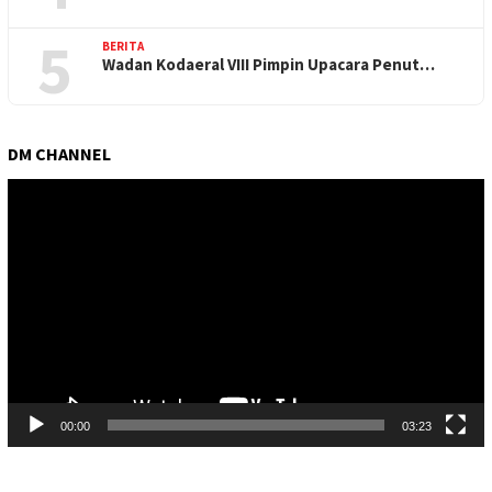
5
BERITA
Wadan Kodaeral VIII Pimpin Upacara Penut…
DM CHANNEL
Pemutar
Video
00:00
03:23