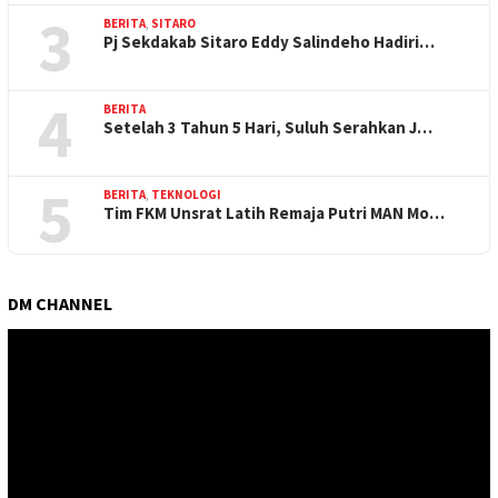
3
BERITA
,
SITARO
Pj Sekdakab Sitaro Eddy Salindeho Hadiri…
4
BERITA
Setelah 3 Tahun 5 Hari, Suluh Serahkan J…
5
BERITA
,
TEKNOLOGI
Tim FKM Unsrat Latih Remaja Putri MAN Mo…
DM CHANNEL
Pemutar
Video