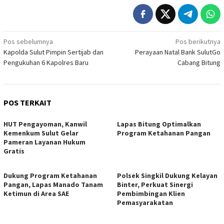
Navigasi
Pos sebelumnya
Pos berikutnya
Kapolda Sulut Pimpin Sertijab dan
Perayaan Natal Bank SulutGo
pos
Pengukuhan 6 Kapolres Baru
Cabang Bitung
POS TERKAIT
HUT Pengayoman, Kanwil
Lapas Bitung Optimalkan
Kemenkum Sulut Gelar
Program Ketahanan Pangan
Pameran Layanan Hukum
Gratis
Dukung Program Ketahanan
Polsek Singkil Dukung Kelayan
Pangan, Lapas Manado Tanam
Binter, Perkuat Sinergi
Ketimun di Area SAE
Pembimbingan Klien
Pemasyarakatan