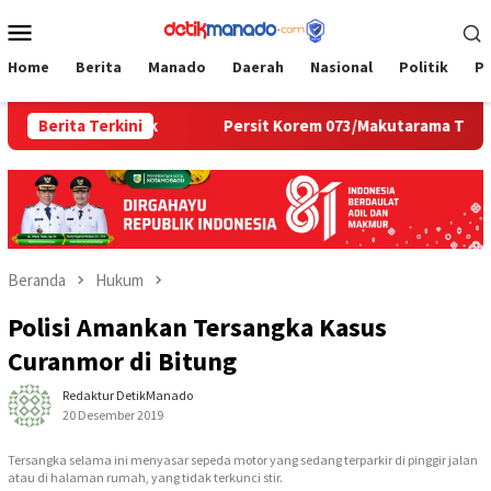
Loncat
Menu
ke
Mobile
konten
Home
Berita
Manado
Daerah
Nasional
Politik
P
Hunian Estetik
Berita Terkini
Persit Korem 073/Makutarama Tinjau Lan
Beranda
Hukum
Polisi Amankan Tersangka Kasus
Curanmor di Bitung
Redaktur DetikManado
20 Desember 2019
Tersangka selama ini menyasar sepeda motor yang sedang terparkir di pinggir jalan
atau di halaman rumah, yang tidak terkunci stir.