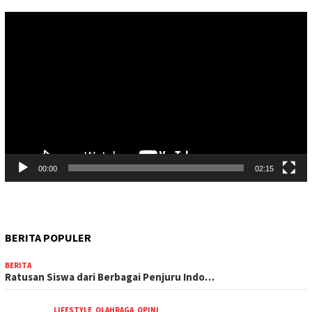
Pemutar
Video
00:00
02:15
BERITA POPULER
BERITA
Ratusan Siswa dari Berbagai Penjuru Indo…
LIFESTYLE
,
OLAHRAGA
,
OPINI