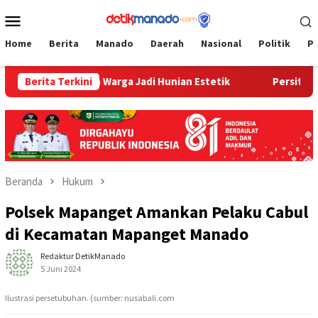
Loncat
Menu
ke
Mobile
konten
Home
Berita
Manado
Daerah
Nasional
Politik
P
, Ubah Rumah Warga Jadi Hunian Estetik
Berita Terkini
Persit Korem 0
Beranda
Hukum
Polsek Mapanget Amankan Pelaku Cabul
di Kecamatan Mapanget Manado
Redaktur DetikManado
5 Juni 2024
Ilustrasi persetubuhan. (sumber: nusabali.com