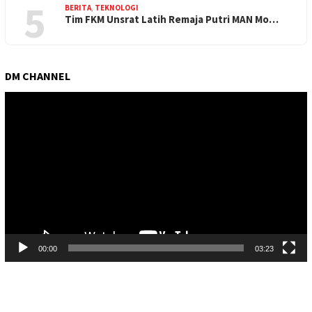
5
BERITA
,
TEKNOLOGI
Tim FKM Unsrat Latih Remaja Putri MAN Mo…
DM CHANNEL
Pemutar
Video
00:00
03:23