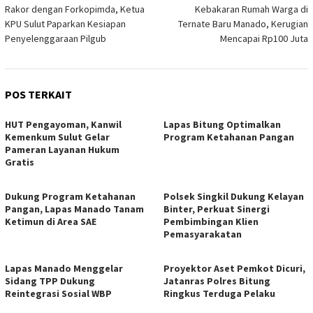
Rakor dengan Forkopimda, Ketua
Kebakaran Rumah Warga di
pos
KPU Sulut Paparkan Kesiapan
Ternate Baru Manado, Kerugian
Penyelenggaraan Pilgub
Mencapai Rp100 Juta
POS TERKAIT
HUT Pengayoman, Kanwil
Lapas Bitung Optimalkan
Kemenkum Sulut Gelar
Program Ketahanan Pangan
Pameran Layanan Hukum
Gratis
Dukung Program Ketahanan
Polsek Singkil Dukung Kelayan
Pangan, Lapas Manado Tanam
Binter, Perkuat Sinergi
Ketimun di Area SAE
Pembimbingan Klien
Pemasyarakatan
Lapas Manado Menggelar
Proyektor Aset Pemkot Dicuri,
Sidang TPP Dukung
Jatanras Polres Bitung
Reintegrasi Sosial WBP
Ringkus Terduga Pelaku