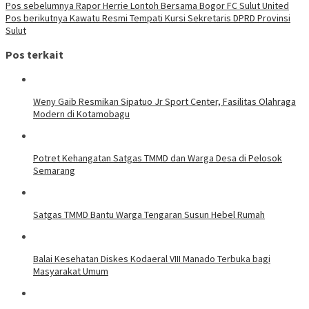
Pos sebelumnya
Rapor Herrie Lontoh Bersama Bogor FC Sulut United
Pos berikutnya
Kawatu Resmi Tempati Kursi Sekretaris DPRD Provinsi
Sulut
Pos terkait
Weny Gaib Resmikan Sipatuo Jr Sport Center, Fasilitas Olahraga
Modern di Kotamobagu
Potret Kehangatan Satgas TMMD dan Warga Desa di Pelosok
Semarang
Satgas TMMD Bantu Warga Tengaran Susun Hebel Rumah
Balai Kesehatan Diskes Kodaeral VIII Manado Terbuka bagi
Masyarakat Umum