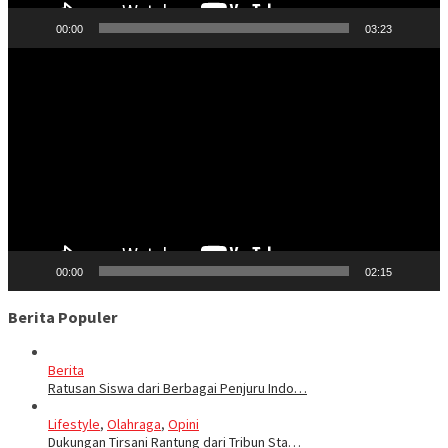
00:00
03:23
Pemutar
Video
00:00
02:15
Berita Populer
Berita
Ratusan Siswa dari Berbagai Penjuru Indo…
Lifestyle
,
Olahraga
,
Opini
Dukungan Tirsani Rantung dari Tribun Sta…