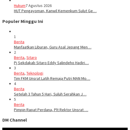
Hukum
7 Agustus 2026
HUT Pengayoman, Kanwil Kemenkum Sulut Ge…
Populer Minggu Ini
1
Berita
Manfaatkan Liburan, Guru Asal Jepang Men…
2
Berita
,
Sitaro
Pj Sekdakab Sitaro Eddy Salindeho Hadiri…
3
Berita
,
Teknologi
Tim FKM Unsrat Latih Remaja Putri MAN Mo…
4
Berita
Setelah 3 Tahun 5 Hari, Suluh Serahkan J…
5
Berita
Pimpin Rapat Perdana, Plt Rektor Unsrat …
DM Channel
Pemutar