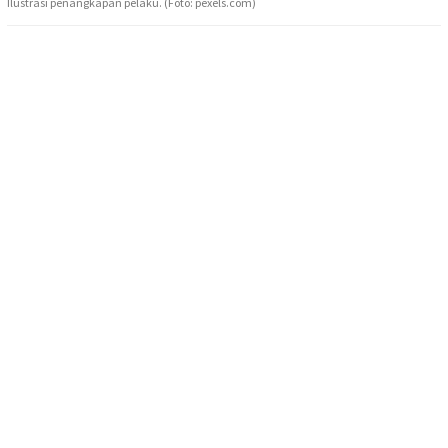
Ilustrasi penangkapan pelaku. (Foto: pexels.com)