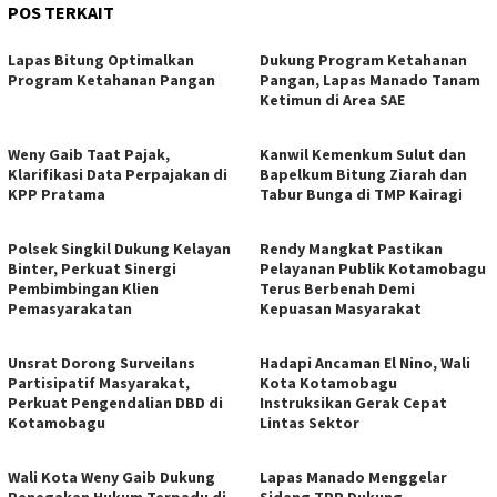
POS TERKAIT
Lapas Bitung Optimalkan
Dukung Program Ketahanan
Program Ketahanan Pangan
Pangan, Lapas Manado Tanam
Ketimun di Area SAE
Weny Gaib Taat Pajak,
‎Kanwil Kemenkum Sulut dan
Klarifikasi Data Perpajakan di
Bapelkum Bitung Ziarah dan
KPP Pratama
Tabur Bunga di TMP Kairagi
Polsek Singkil Dukung Kelayan
Rendy Mangkat Pastikan
Binter, Perkuat Sinergi
Pelayanan Publik Kotamobagu
Pembimbingan Klien
Terus Berbenah Demi
Pemasyarakatan
Kepuasan Masyarakat
Unsrat Dorong Surveilans
Hadapi Ancaman El Nino, Wali
Partisipatif Masyarakat,
Kota Kotamobagu
Perkuat Pengendalian DBD di
Instruksikan Gerak Cepat
Kotamobagu
Lintas Sektor
Wali Kota Weny Gaib Dukung
Lapas Manado Menggelar