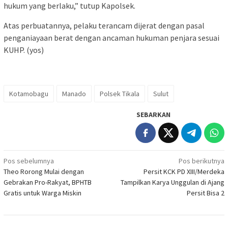
hukum yang berlaku,” tutup Kapolsek.
Atas perbuatannya, pelaku terancam dijerat dengan pasal
penganiayaan berat dengan ancaman hukuman penjara sesuai
KUHP. (yos)
Kotamobagu
Manado
Polsek Tikala
Sulut
SEBARKAN
Navigasi
Pos sebelumnya
Pos berikutnya
Theo Rorong Mulai dengan
Persit KCK PD XIII/Merdeka
pos
Gebrakan Pro-Rakyat, BPHTB
Tampilkan Karya Unggulan di Ajang
Gratis untuk Warga Miskin
Persit Bisa 2