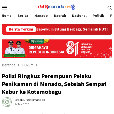
Loncat
Menu
ke
Mobile
konten
Home
Berita
Manado
Daerah
Nasional
Politik
P
Bitung
Berita Terkini
‎Bapelkum Bitung Berbagi, Semarak HUT ke-81 RI
Beranda
Hukum
Polisi Ringkus Perempuan Pelaku
Penikaman di Manado, Setelah Sempat
Kabur ke Kotamobagu
Redaktur DetikManado
14 Mei 2026